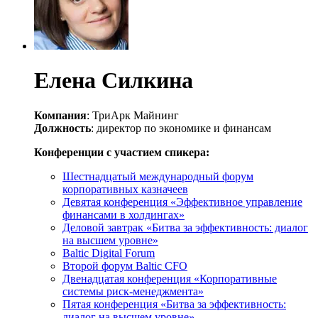
Елена Силкина
Компания
: ТриАрк Майнинг
Должность
: директор по экономике и финансам
Конференции с участием спикера:
Шестнадцатый международный форум
корпоративных казначеев
Девятая конференция «Эффективное управление
финансами в холдингах»
Деловой завтрак «Битва за эффективность: диалог
на высшем уровне»
Baltic Digital Forum
Второй форум Baltic CFO
Двенадцатая конференция «Корпоративные
системы риск-менеджмента»
Пятая конференция «Битва за эффективность:
диалог на высшем уровне»