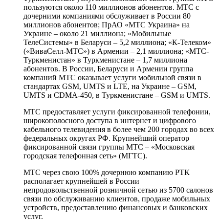
пользуются около 110 миллионов абонентов. МТС с
дочерними компаниями обслуживает в России 80
миллионов абонентов; ПрАО «МТС Украина» на
Украине – около 21 миллиона; «Мобильные
ТелеСистемы» в Беларуси – 5,2 миллиона; «К-Телеком»
(«ВиваСелл-МТС») в Армении – 2,1 миллиона; «МТС-
Туркменистан» в Туркменистане – 1,7 миллиона
абонентов. В России, Беларуси и Армении группа
компаний МТС оказывает услуги мобильной связи в
стандартах GSM, UMTS и LTE, на Украине – GSM,
UMTS и CDMA-450, в Туркменистане – GSM и UMTS.
МТС предоставляет услуги фиксированной телефонии,
широкополосного доступа в интернет и цифрового
кабельного телевидения в более чем 200 городах во всех
федеральных округах РФ. Крупнейший оператор
фиксированной связи группы МТС – «Московская
городская телефонная сеть» (МГТС).
МТС через свою 100% дочернюю компанию РТК
располагает крупнейшей в России
непродовольственной розничной сетью из 5700 салонов
связи по обслуживанию клиентов, продаже мобильных
устройств, предоставлению финансовых и банковских
услуг.