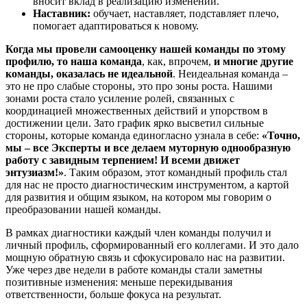
вносит вклад в реализацию изменений.
Наставник:
обучает, наставляет, подставляет плечо,
помогает адаптироваться к новому.
Когда мы провели самооценку нашей команды по этому
профилю, то наша команда
, как, впрочем,
и многие другие
команды, оказалась не идеальной
. Неидеальная команда –
это не про слабые стороны, это про зоны роста. Нашими
зонами роста стало усиление ролей, связанных с
координацией множественных действий и упорством в
достижении цели. Зато график ярко высветил сильные
стороны, которые команда единогласно узнала в себе:
«Точно,
мы – все Эксперты и все делаем муторную однообразную
работу с завидным терпением! И всеми движет
энтузиазм!»
. Таким образом, этот командный профиль стал
для нас не просто диагностическим инструментом, а картой
для развития и общим языком, на котором мы говорим о
преобразовании нашей команды.
В рамках диагностики каждый член команды получил и
личный профиль, сформированный его коллегами. И это дало
мощную обратную связь и сфокусировало нас на развитии.
Уже через две недели в работе команды стали заметны
позитивные изменения: меньше перекидывания
ответственности, больше фокуса на результат.