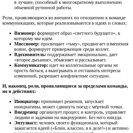
в лучшее, способный к многократному выполнению
объемной рутинной работы.
Роли, проявляющиеся во внешних по отношению к команде
коммуникациях, которые реализовываются в идеях и словах:
Визионер:
формирует образ «светлого будущего», к
которому мы идем.
Миссионер:
просвещает «тьму», продвигает изменения
вовне, формирует приверженцев среди коллег.
Вдохновитель:
поддерживает эмоционально, дает
«второе дыхание», объясняет и рассказывает.
Коммуникатор:
идет на коллегиальные органы не
просто биться, а выигрывать и отстаивать интересы
изменений, разрешает конфликтные ситуации.
И, наконец, роли, проявляющиеся за пределами команды,
но в действиях:
Инициатор:
принимает решения, запускает
инициативы, может сдвинуть поезд с мёртвой точки.
Внедренец:
организует процесс и контроль, управляет
людьми и задачами на макроуровне. Без него никуда.
Энтузиаст:
человек своего функционала, который
зажигается идеей («Блин, классно, я в деле!») и активно