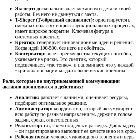
Эксперт:
досконально знает механизм и детали своей
работы. Без него не двинуться с места.
T-Sheper (T-образный специалист):
ориентируется в
смежных областях и кросс-функциональных процессах,
имеет широкое покрытие. Ключевая фигура в
системных проектах.
Креатор:
генерирует инновационные идеи и решения.
Когда идей 100-500, без него не обойтись.
Консерватор:
знает преимущества текущих способов,
указывает на риски. Это скептик, который
подсвечивает, «где тонко», и напоминает, что у каждой
«кривой» операции когда-то были веские причины.
Роли, которые во внутрикомандной коммуникации
активно проявляются в действиях:
Аналитик:
работает с данными, оценивает ресурсы,
подбирает оптимальное решение.
Администратор:
координатор, который аккумулирует
всю работу по разным направлениям, держит в голове
задачи, сроки, ответственных.
Реализатор:
тот, с кем пойдешь в разведку. Дашь задачу
– он гарантированно выполнит её качественно и в срок.
Рабочая пчела:
человек чудовищного терпения и веры