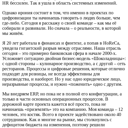
HR бессилен. Так я ушла в область системных изменений.
Однако ирония состоит в том, что именно в проектах по
цифровизации ты начинаешь говорить о людях больше, чем
где-либо. Сегодня я расскажу о своей команде – как мы её
собирали и развивали. Но сначала – о реальности, в которой
мы живём.
Я 20 лет работала в финансах и финтехе, а попав в HoReCa,
увидела гигантский разрыв между отраслями. Наша отрасль
сегодня – это примерно банковская сфера в начале 2000-х.
Усложняет ситуацию двойная бизнес-модель «Шоколадницы»:
с одной стороны – кулинарное производство, а с другой – сеть
ресторанов. Процессы и цифровые решения, которые отлично
подходят для розницы, не всегда эффективны для
производства, и наоборот. Но у нас одно юридическое лицо,
неразрывные процессы, и нужно «поженить» одно с другим.
Мы внедряем ERP, но пока не в полной его конфигурации, а
только в части основных операционных процессов. В
дорожной карте проекта кажется всё просто, пока не
начинаешь «приземлять» это на компанию. Моя команда – 12
человек, это костяк. Всего в проекте задействовано около 40
сотрудников. Как и многие на рынке, мы столкнулись с
дефицитом бюджета на изменения, поэтому решили