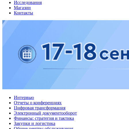
Исследования
Магазин
Контакты
Интервью
Отчеты о конференциях
Цифровая трансформация
Электронный документооборот
Финансы: стратегия и тактика
Закупки и логистика
Общие центры обслуживания