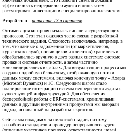
ключевых показателей. Это позволит сначала доказать
эффективность непрерывного аудита и лишь затем
рассматривать инвестиции в специализированные системы.
Второй этап –
написание ТЗ и скриптов
.
Оптимизация контроля началась с анализа существующих
процессов. Этот этап оказался тесно связан с разработкой
технического задания. Сложность заключалась, например, в
том, что данные о задолженности (от маркетплейсов,
курьерских служб, поставщиков и клиентов) хранились и
обрабатывались вручную в двух разных системах: системе
продаж и системе отчетности, а затем частично
консолидировались в файлах. Для визуализации процесса мы
создали подробную блок-схему, отображающую потоки
данных между системами, включая конечную точку – Axapta
(Microsoft Dynamics) и 1С. Следующим шагом стало
планирование интеграции системы непрерывного аудита с
существующей инфраструктурой. Для обеспечения
бесперебойной работы с ERP-системами, хранилищами
данных и другими внутренними продуктами мы выбрали
подход, основанный на разработке скриптов.
Сейчас мы находимся на пилотной стадии, поэтому
разработка стандартов и процедур непрерывного аудита
(описание участников процесса, ответственности, целей,