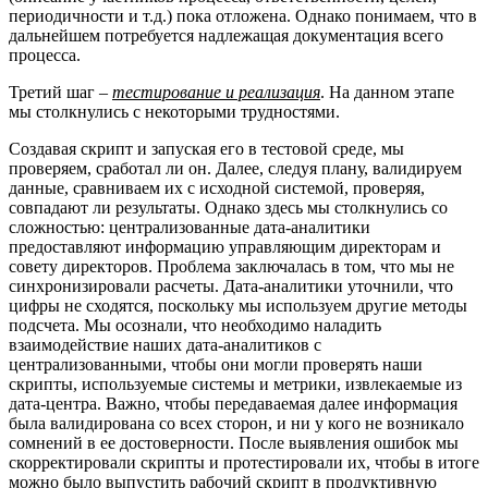
периодичности и т.д.) пока отложена. Однако понимаем, что в
дальнейшем потребуется надлежащая документация всего
процесса.
Третий шаг –
тестирование и реализация
. На данном этапе
мы столкнулись с некоторыми трудностями.
Создавая скрипт и запуская его в тестовой среде, мы
проверяем, сработал ли он. Далее, следуя плану, валидируем
данные, сравниваем их с исходной системой, проверяя,
совпадают ли результаты. Однако здесь мы столкнулись со
сложностью: централизованные дата-аналитики
предоставляют информацию управляющим директорам и
совету директоров. Проблема заключалась в том, что мы не
синхронизировали расчеты. Дата-аналитики уточнили, что
цифры не сходятся, поскольку мы используем другие методы
подсчета. Мы осознали, что необходимо наладить
взаимодействие наших дата-аналитиков с
централизованными, чтобы они могли проверять наши
скрипты, используемые системы и метрики, извлекаемые из
дата-центра. Важно, чтобы передаваемая далее информация
была валидирована со всех сторон, и ни у кого не возникало
сомнений в ее достоверности. После выявления ошибок мы
скорректировали скрипты и протестировали их, чтобы в итоге
можно было выпустить рабочий скрипт в продуктивную