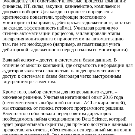
руководству. Он охватывает ключевые процессы компании:
финансы, ИТ, склад, закупки, казначейство, комплаенс и
документооборот. Для каждого процесса определены
критические показатели, требующие постоянного
мониторинга (например, дебиторская задолженность, остатки
на складе, эффективность найма). Учитывая различную
степень автоматизации процессов, запланировали этапы
внедрения мониторинга с приоритетом на автоматизацию
там, где это необходимо (например, автоматизация учета
дебиторской задолженности перед началом ее мониторинга).
Важный аспект – доступ к системам и базам данных. В
отличие от многих компаний, где открытость информации для
аудиторов является сложностью, наш департамент имеет
доступ к системам и базам благодаря четко выстроенным
внутренним регламентам.
Кроме того, выбор системы для непрерывного аудита –
ключевое решение. Учитывая негативный опыт 2016 года
(несовместимость выбранной системы ACL с кириллицей),
мы отказались от поиска готового программного решения.
Вместо этого обосновали перед советом директоров
необходимость найма специалиста по Data Science, который
будет разрабатывать скрипты для прямого доступа к данным и
предоставлять отчеты, обеспечивая непрерывный мониторинг