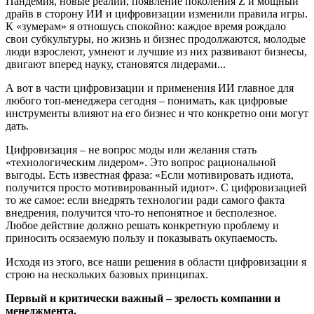
Пандемия, новые реалии, появление поколения Z и мощный
драйв в сторону ИИ и цифровизации изменили правила игры.
К «зумерам» я отношусь спокойно: каждое время рождало
свои субкультуры, но жизнь и бизнес продолжаются, молодые
люди взрослеют, умнеют и лучшие из них развивают бизнесы,
двигают вперед науку, становятся лидерами...
А вот в части цифровизации и применения ИИ главное для
любого топ-менеджера сегодня – понимать, как цифровые
инструменты влияют на его бизнес и что конкретно они могут
дать.
Цифровизация – не вопрос моды или желания стать
«технологическим лидером». Это вопрос рациональной
выгоды. Есть известная фраза: «Если мотивировать идиота,
получится просто мотивированный идиот». С цифровизацией
то же самое: если внедрять технологии ради самого факта
внедрения, получится что-то непонятное и бесполезное.
Любое действие должно решать конкретную проблему и
приносить осязаемую пользу и показывать окупаемость.
Исходя из этого, все наши решения в области цифровизации я
строю на нескольких базовых принципах.
Первый и критически важный – зрелость компании и
менеджмента.