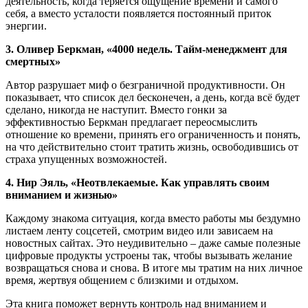
деятельность, когда теряется ощущение времени и самого
себя, а вместо усталости появляется постоянный приток
энергии.
3. Оливер Беркман, «4000 недель. Тайм-менеджмент для
смертных»
Автор разрушает миф о безграничной продуктивности. Он
показывает, что список дел бесконечен, а день, когда всё будет
сделано, никогда не наступит. Вместо гонки за
эффективностью Беркман предлагает переосмыслить
отношение ко времени, принять его ограниченность и понять,
на что действительно стоит тратить жизнь, освободившись от
страха упущенных возможностей.
4. Нир Эяль, «Неотвлекаемые. Как управлять своим
вниманием и жизнью»
Каждому знакома ситуация, когда вместо работы мы бездумно
листаем ленту соцсетей, смотрим видео или зависаем на
новостных сайтах. Это неудивительно – даже самые полезные
цифровые продукты устроены так, чтобы вызывать желание
возвращаться снова и снова. В итоге мы тратим на них личное
время, жертвуя общением с близкими и отдыхом.
Эта книга поможет вернуть контроль над вниманием и