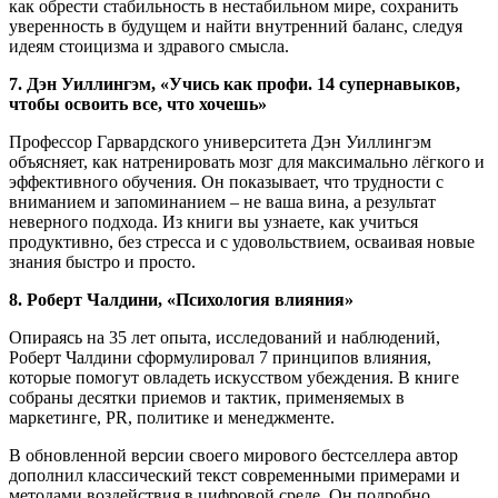
как обрести стабильность в нестабильном мире, сохранить
уверенность в будущем и найти внутренний баланс, следуя
идеям стоицизма и здравого смысла.
7. Дэн Уиллингэм, «Учись как профи. 14 супернавыков,
чтобы освоить все, что хочешь»
Профессор Гарвардского университета Дэн Уиллингэм
объясняет, как натренировать мозг для максимально лёгкого и
эффективного обучения. Он показывает, что трудности с
вниманием и запоминанием – не ваша вина, а результат
неверного подхода. Из книги вы узнаете, как учиться
продуктивно, без стресса и с удовольствием, осваивая новые
знания быстро и просто.
8. Роберт Чалдини, «Психология влияния»
Опираясь на 35 лет опыта, исследований и наблюдений,
Роберт Чалдини сформулировал 7 принципов влияния,
которые помогут овладеть искусством убеждения. В книге
собраны десятки приемов и тактик, применяемых в
маркетинге, PR, политике и менеджменте.
В обновленной версии своего мирового бестселлера автор
дополнил классический текст современными примерами и
методами воздействия в цифровой среде. Он подробно