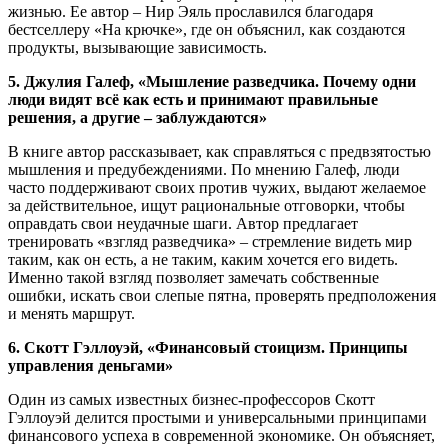
жизнью. Ее автор – Нир Эяль прославился благодаря
бестселлеру «На крючке», где он объяснил, как создаются
продукты, вызывающие зависимость.
5. Джулия Галеф, «Мышление разведчика. Почему одни
люди видят всё как есть и принимают правильные
решения, а другие – заблуждаются»
В книге автор рассказывает, как справляться с предвзятостью
мышления и предубеждениями. По мнению Галеф, люди
часто поддерживают своих против чужих, выдают желаемое
за действительное, ищут рациональные отговорки, чтобы
оправдать свои неудачные шаги. Автор предлагает
тренировать «взгляд разведчика» – стремление видеть мир
таким, как он есть, а не таким, каким хочется его видеть.
Именно такой взгляд позволяет замечать собственные
ошибки, искать свои слепые пятна, проверять предположения
и менять маршрут.
6. Скотт Гэллоуэй, «Финансовый стоицизм. Принципы
управления деньгами»
Один из самых известных бизнес-профессоров Скотт
Гэллоуэй делится простыми и универсальными принципами
финансового успеха в современной экономике. Он объясняет,