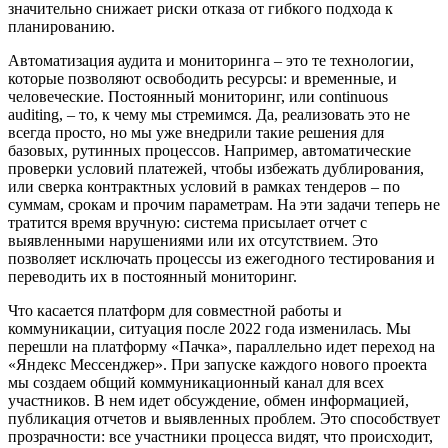
значительно снижает риски отказа от гибкого подхода к
планированию.
Автоматизация аудита и мониторинга – это те технологии,
которые позволяют освободить ресурсы: и временные, и
человеческие. Постоянный мониторинг, или continuous
auditing, – то, к чему мы стремимся. Да, реализовать это не
всегда просто, но мы уже внедрили такие решения для
базовых, рутинных процессов. Например, автоматические
проверки условий платежей, чтобы избежать дублирования,
или сверка контрактных условий в рамках тендеров – по
суммам, срокам и прочим параметрам. На эти задачи теперь не
тратится время вручную: система присылает отчет с
выявленными нарушениями или их отсутствием. Это
позволяет исключать процессы из ежегодного тестирования и
переводить их в постоянный мониторинг.
Что касается платформ для совместной работы и
коммуникации, ситуация после 2022 года изменилась. Мы
перешли на платформу «Пачка», параллельно идет переход на
«Яндекс Мессенджер». При запуске каждого нового проекта
мы создаем общий коммуникационный канал для всех
участников. В нем идет обсуждение, обмен информацией,
публикация отчетов и выявленных проблем. Это способствует
прозрачности: все участники процесса видят, что происходит,