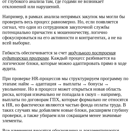
от глубокого анализа там, где годами не возникает
отклонений или нарушений.
Например, в рамках анализа непрямых закупок мы могли бы
проверить весь процесс равномерно. Но, если появляется
сигнал, что один из сотрудников закупочной службы
потенциально причастен к мошенничеству, логично
сфокусироваться на его активности и контрагентах, а не на
всей выборке.
Гибкость обеспечивается за счет
модульного построения
аудиторских программ
. Каждый процесс разбивается на
логические блоки, которые можно адаптировать прямо в ходе
аудита.
При проверке HR-процессов мы структурируем программу по
этапам: найм → адаптация → выплаты → бонусы →
увольнение. Но в процессе может открыться новая область
риска, которая изначально не попадала в скоуп – например,
выплаты по договорам ГПХ, которые формально не относятся
к HR, но фактически являются частью фонда оплаты труда. В
таких случаях мы добавляем новые блоки, расширяем глубину
проверки, а также убираем или сокращаем менее значимые
элементы.
Все изменения вносятся обоснованно и документируются.