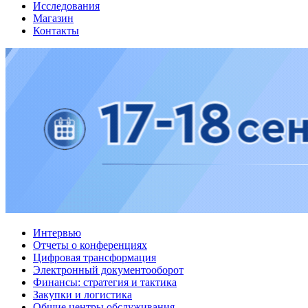
Исследования
Магазин
Контакты
Интервью
Отчеты о конференциях
Цифровая трансформация
Электронный документооборот
Финансы: стратегия и тактика
Закупки и логистика
Общие центры обслуживания