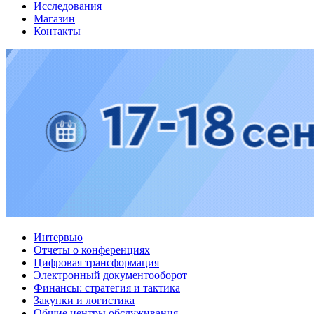
Исследования
Магазин
Контакты
Интервью
Отчеты о конференциях
Цифровая трансформация
Электронный документооборот
Финансы: стратегия и тактика
Закупки и логистика
Общие центры обслуживания