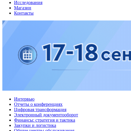
Исследования
Магазин
Контакты
Интервью
Отчеты о конференциях
Цифровая трансформация
Электронный документооборот
Финансы: стратегия и тактика
Закупки и логистика
Общие центры обслуживания