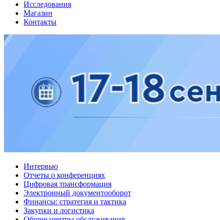
Исследования
Магазин
Контакты
Интервью
Отчеты о конференциях
Цифровая трансформация
Электронный документооборот
Финансы: стратегия и тактика
Закупки и логистика
Общие центры обслуживания