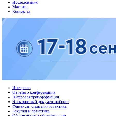
Исследования
Магазин
Контакты
Интервью
Отчеты о конференциях
Цифровая трансформация
Электронный документооборот
Финансы: стратегия и тактика
Закупки и логистика
Общие центры обслуживания