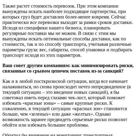
Также растет стоимость перевозок. При этом компании
вынуждены искать наиболее подходящие партнерства, при
которых груз будет доставлен более-менее вовремя. Сейчас
практически все перевозки выходят за рамки сроков доставки.
Исходя из специфики нашего бизнеса, планировать
регулярные поставки мы не можем. В связи с этим мы
вынуждены искать оптимальные способы доставки, как по
стоимости, так и по способу транспорта, учитывая различные
параметры груза: вес, габариты, способ упаковки и подбирать
транспорт исходя из этих параметров.
Ваш совет другим компаниям: как минимизировать риски,
связанные со срывом цепочек поставок из-за санкций?
Как и в любой посткризисной ситуации, когда все начинает
налаживаться, но снова происходит нечто непредвиденное (в
текущей ситуации – это введение новых санкций), я бы
советовал иметь перед глазами чек-лист, который поможет
избежать «красные зоны» – самые крупные риски. К
сожалению, в текущей ситуации «красных зон» становится
больше, чем «зеленых» или даже «желтых». Однако
возможность заранее предвидеть серьезные риски позволит
обойти или избежать большие проблемы.
Обратил бы внимание на мониторинг транспортных