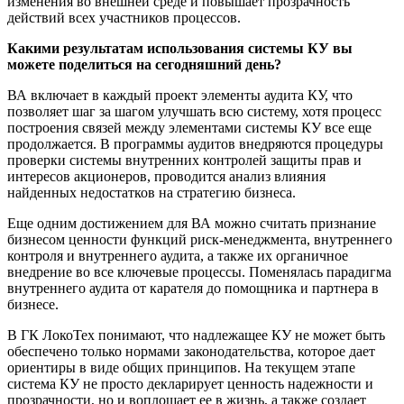
изменения во внешней среде и повышает прозрачность
действий всех участников процессов.
Какими результатам использования системы КУ вы
можете поделиться на сегодняшний день?
ВА включает в каждый проект элементы аудита КУ, что
позволяет шаг за шагом улучшать всю систему, хотя процесс
построения связей между элементами системы КУ все еще
продолжается. В программы аудитов внедряются процедуры
проверки системы внутренних контролей защиты прав и
интересов акционеров, проводится анализ влияния
найденных недостатков на стратегию бизнеса.
Еще одним достижением для ВА можно считать признание
бизнесом ценности функций риск-менеджмента, внутреннего
контроля и внутреннего аудита, а также их органичное
внедрение во все ключевые процессы. Поменялась парадигма
внутреннего аудита от карателя до помощника и партнера в
бизнесе.
В ГК ЛокоТех понимают, что надлежащее КУ не может быть
обеспечено только нормами законодательства, которое дает
ориентиры в виде общих принципов. На текущем этапе
система КУ не просто декларирует ценность надежности и
прозрачности, но и воплощает ее в жизнь, а также создает