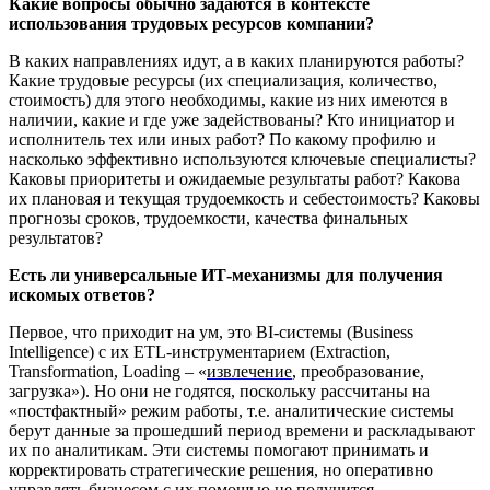
Какие вопросы обычно задаются в контексте
использования трудовых ресурсов компании?
В каких направлениях идут, а в каких планируются работы?
Какие трудовые ресурсы (их специализация, количество,
стоимость) для этого необходимы, какие из них имеются в
наличии, какие и где уже задействованы? Кто инициатор и
исполнитель тех или иных работ? По какому профилю и
насколько эффективно используются ключевые специалисты?
Каковы приоритеты и ожидаемые результаты работ? Какова
их плановая и текущая трудоемкость и себестоимость? Каковы
прогнозы сроков, трудоемкости, качества финальных
результатов?
Есть ли универсальные ИТ-механизмы для получения
искомых ответов?
Первое, что приходит на ум, это BI-системы (Business
Intelligence) с их ETL-инструментарием (Extraction,
Transformation, Loading – «
извлечение
, преобразование,
загрузка»). Но они не годятся, поскольку рассчитаны на
«постфактный» режим работы, т.е. аналитические системы
берут данные за прошедший период времени и раскладывают
их по аналитикам. Эти системы помогают принимать и
корректировать стратегические решения, но оперативно
управлять бизнесом с их помощью не получится.