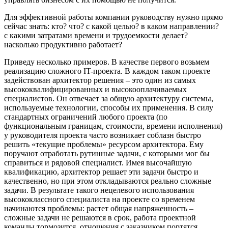
Для эффективной работы компании руководству нужно прямо
сейчас знать: кто? что? с какой целью? в каком направлении?
с какими затратами времени и трудоемкости делает?
насколько продуктивно работает?
Приведу несколько примеров. В качестве первого возьмем
реализацию сложного IT-проекта. В каждом таком проекте
задействован архитектор решения – это один из самых
высококвалифицированных и высокооплачиваемых
специалистов. Он отвечает за общую архитектуру системы,
используемые технологии, способы их применения. В силу
стандартных ограничений любого проекта (по
функциональным границам, стоимости, времени исполнения)
у руководителя проекта часто возникает соблазн быстро
решить «текущие проблемы» ресурсом архитектора. Ему
поручают отработать рутинные задачи, с которыми мог бы
справиться и рядовой специалист. Имея высочайшую
квалификацию, архитектор решает эти задачи быстро и
качественно, но при этом откладываются реально сложные
задачи. В результате такого нецелевого использования
высококлассного специалиста на проекте со временем
начинаются проблемы: растет общая напряженность –
сложные задачи не решаются в срок, работа проектной
команды тормозится, отношения с заказчиком портятся,