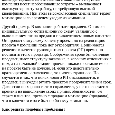
компания несет необоснованные затраты – выплачивает
высокую зарплату за работу, не требующую высокой
квалификации. При этом высококлассный специалист теряет
мотивацию и со временем уходит из компании.
Другой пример. В компании работает продавец. Он имеет
индивидуальную мотивационную схему, увязанную с
выполнением плана продаж и привлечением новых клиентов.
Он продает статусному клиенту проект, но на реализацию
проекта у компании пока нет руководителя. Принимается
решение в качестве руководителя проекта (РП) временно
поставить этого продавца. Соображения вроде бы логичные –
продавец знает структуру заказчика, в хороших отношениях с
ним, а на начальной стадии проекта никаких «катаклизмов»
на проекте быть не должно. И, если это действительно
кратковременное замещение, то ничего страшного. Но
случается и так, что поиск нового РП откладывается, и
продавец вынужден рулить проектом продолжительный срок.
Даже если он хорошо с этим справляется, у него не остается
времени на выполнение своих прямых обязанностей: он
теряет клиентов, премию с продаж и мотивацию (продавца),
что в конечном итоге бьет по бизнесу компании.
Как решать подобные проблемы?