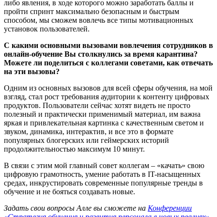
либо явления, в ходе которого можно заработать баллы и
пройти спринт максимально безопасным и быстрым
способом, мы сможем вовлечь все типы мотивационных
установок пользователей.
С какими основными вызовами вовлечения сотрудников в
онлайн-обучение Вы столкнулись за время карантина?
Можете ли поделиться с коллегами советами, как отвечать
на эти вызовы?
Одним из основных вызовов для всей сферы обучения, на мой
взгляд, стал рост требования аудитории к контенту цифровых
продуктов. Пользователи сейчас хотят видеть не просто
полезный и практически применимый материал, им важна
яркая и привлекательная картинка с качественным светом и
звуком, динамика, интерактив, и все это в формате
популярных блогерских или геймерских историй
продолжительностью максимум 10 минут.
В связи с этим мой главный совет коллегам – «качать» свою
цифровую грамотность, умение работать в IT-насыщенных
средах, инкрустировать современные популярные тренды в
обучение и не бояться создавать новые.
Задать свои вопросы Алле вы сможете на
Конференции
«Стратегия обучения и развития персонала в новых реалиях»
,