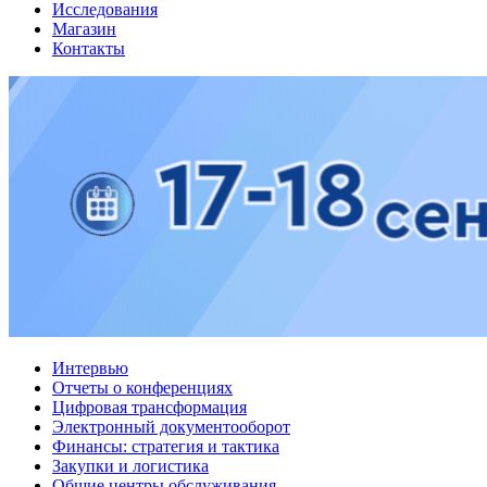
Исследования
Магазин
Контакты
Интервью
Отчеты о конференциях
Цифровая трансформация
Электронный документооборот
Финансы: стратегия и тактика
Закупки и логистика
Общие центры обслуживания