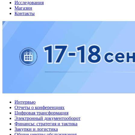
Исследования
Магазин
Контакты
Интервью
Отчеты о конференциях
Цифровая трансформация
Электронный документооборот
Финансы: стратегия и тактика
Закупки и логистика
Общие центры обслуживания