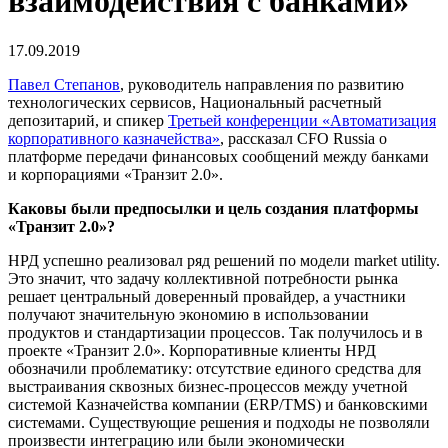
взаимодействия с банками»
17.09.2019
Павел Степанов
, руководитель направления по развитию
технологических сервисов, Национальный расчетный
депозитарий, и спикер
Третьей конференции «Автоматизация
корпоративного казначейства»
, рассказал CFO Russia о
платформе передачи финансовых сообщений между банками
и корпорациями «Транзит 2.0».
Каковы были предпосылки и цель создания платформы
«Транзит 2.0»?
НРД успешно реализовал ряд решений по модели market utility.
Это значит, что задачу коллективной потребности рынка
решает центральный доверенный провайдер, а участники
получают значительную экономию в использовании
продуктов и стандартизации процессов. Так получилось и в
проекте «Транзит 2.0». Корпоративные клиенты НРД
обозначили проблематику: отсутствие единого средства для
выстраивания сквозных бизнес-процессов между учетной
системой Казначейства компании (ERP/TMS) и банковскими
системами. Существующие решения и подходы не позволяли
произвести интеграцию или были экономически