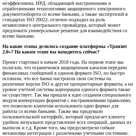
неэффективны. НРД, обладающий выстроенными и
отработанными технологиями защищенного электронного
документооборота со всеми банками, а также экспертизой в
стандартах ISO 20022, отлично подходил на роль
независимого центрального провайдера, который может
предложить универсальное решение для взаимодействия со
всеми банками.
На какие этапы делилось создание платформы «Транзит
2.0»? На каком этапе вы находитесь сейчас?
Проект стартовал в начале 2018 года. На первом этапе мы
полагали, что ограничимся защищенным каналом передачи
финансовых сообщений в едином формате ISO, но быстро
осознали, что все банки настроили свои системы на
различные версии ISO и другие проприетарные форматы, а на
уровне учетной системы корпорации единого формата также
не существует. Так мы пришли к идее создания специального
модуля конвертации форматов с настраиваемыми правилами,
что позволило клиентам использовать один формат для
работы со всеми банками. Также мы придумали
пользовательский интерфейс, который предлагает клиенту
удобное визуальное представление всех операций, данных из
выписок и т.д. Кроме того, мы предусмотрели гибкие
механизмы интеграции с различными учетными системами.