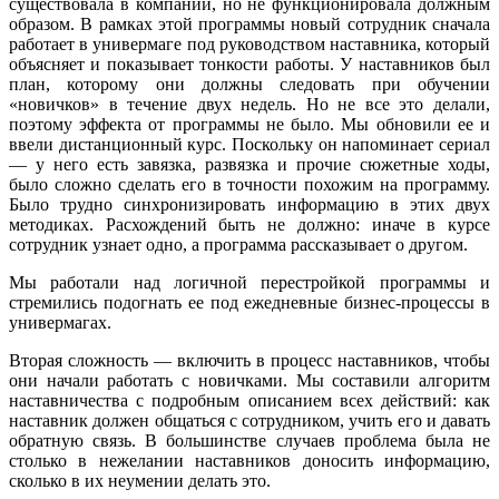
существовала в компании, но не функционировала должным
образом. В рамках этой программы новый сотрудник сначала
работает в универмаге под руководством наставника, который
объясняет и показывает тонкости работы. У наставников был
план, которому они должны следовать при обучении
«новичков» в течение двух недель. Но не все это делали,
поэтому эффекта от программы не было. Мы обновили ее и
ввели дистанционный курс. Поскольку он напоминает сериал
— у него есть завязка, развязка и прочие сюжетные ходы,
было сложно сделать его в точности похожим на программу.
Было трудно синхронизировать информацию в этих двух
методиках. Расхождений быть не должно: иначе в курсе
сотрудник узнает одно, а программа рассказывает о другом.
Мы работали над логичной перестройкой программы и
стремились подогнать ее под ежедневные бизнес-процессы в
универмагах.
Вторая сложность — включить в процесс наставников, чтобы
они начали работать с новичками. Мы составили алгоритм
наставничества с подробным описанием всех действий: как
наставник должен общаться с сотрудником, учить его и давать
обратную связь. В большинстве случаев проблема была не
столько в нежелании наставников доносить информацию,
сколько в их неумении делать это.