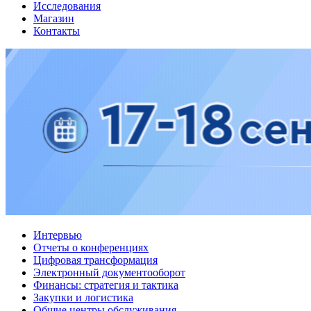
Исследования
Магазин
Контакты
Интервью
Отчеты о конференциях
Цифровая трансформация
Электронный документооборот
Финансы: стратегия и тактика
Закупки и логистика
Общие центры обслуживания