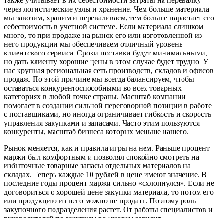
также учитывает в их себестоимости затраты на перевалку
через логистические узлы и хранение. Чем больше материала
мы завозим, храним и переваливаем, тем больше нарастает его
себестоимость в учетной системе. Если материала слишком
много, то при продаже на рынок его или изготовленной из
него продукции мы обеспечиваем отличный уровень
клиентского сервиса. Сроки поставки будут минимальными,
но дать клиенту хорошие цены в этом случае будет трудно. У
нас крупная региональная сеть производств, складов и офисов
продаж. По этой причине мы всегда балансируем, чтобы
оставаться конкурентоспособными во всех товарных
категориях в любой точке страны. Масштаб компании
помогает в создании сильной переговорной позиции в работе
с поставщиками, но иногда ограничивает гибкость и скорость
управления закупками и запасами. Часто этим пользуются
конкуренты, масштаб бизнеса которых меньше нашего.
Рынок меняется, как и правила игры на нем. Раньше процент
маржи был комфортным и позволял спокойно смотреть на
избыточные товарные запасы отдельных материалов на
складах. Теперь каждые 10 рублей в цене имеют значение. В
последние годы процент маржи сильно «схлопнулся». Если не
договориться о хорошей цене закупки материала, то потом его
или продукцию из него можно не продать. Поэтому роль
закупочного подразделения растет. От работы специалистов и