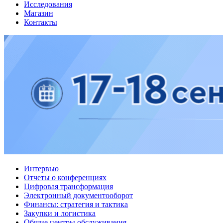
Исследования
Магазин
Контакты
Интервью
Отчеты о конференциях
Цифровая трансформация
Электронный документооборот
Финансы: стратегия и тактика
Закупки и логистика
Общие центры обслуживания