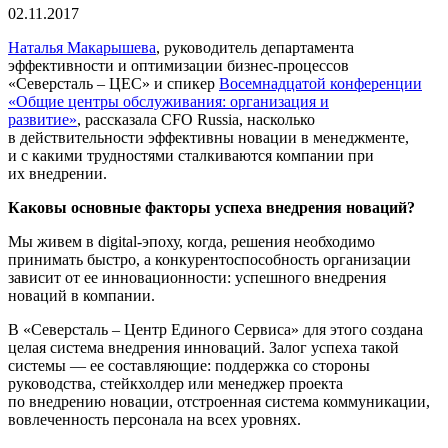
02.11.2017
Наталья Макарышева
, руководитель департамента
эффективности и оптимизации
бизнес-процессов
«Северсталь – ЦЕС»
и спикер
Восемнадцатой конференции
«Общие центры обслуживания: организация и
развитие»
, рассказала CFO Russia, насколько
в действительности эффективны новации в менеджменте,
и с какими трудностями сталкиваются компании при
их внедрении.
Каковы основные факторы успеха внедрения новаций?
Мы живем в
digital-эпоху
, когда, решения необходимо
принимать быстро, а конкурентоспособность организации
зависит от ее инновационности: успешного внедрения
новаций в компании.
В
«Северсталь – Центр
Единого Сервиса» для этого создана
целая система внедрения инноваций. Залог успеха такой
системы — ее составляющие: поддержка со стороны
руководства, стейкхолдер или менеджер проекта
по внедрению новации, отстроенная система коммуникации,
вовлеченность персонала на всех уровнях.