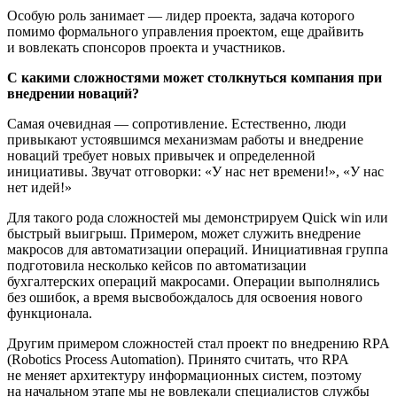
Особую роль занимает — лидер проекта, задача которого
помимо формального управления проектом, еще драйвить
и вовлекать спонсоров проекта и участников.
С какими сложностями может столкнуться компания при
внедрении новаций?
Самая очевидная — сопротивление. Естественно, люди
привыкают устоявшимся механизмам работы и внедрение
новаций требует новых привычек и определенной
инициативы. Звучат отговорки: «У нас нет времени!», «У нас
нет идей!»
Для такого рода сложностей мы демонстрируем Quick win или
быстрый выигрыш. Примером, может служить внедрение
макросов для автоматизации операций. Инициативная группа
подготовила несколько кейсов по автоматизации
бухгалтерских операций макросами. Операции выполнялись
без ошибок, а время высвобождалось для освоения нового
функционала.
Другим примером сложностей стал проект по внедрению RPA
(Robotics Process Automation). Принято считать, что RPA
не меняет архитектуру информационных систем, поэтому
на начальном этапе мы не вовлекали специалистов службы