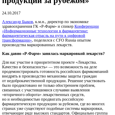
продукции за рубежом»
24.10.2017
Александр Быков
, к.м.н., директор по экономике
здравоохранения ГК
«Р-Фарм»
и спикер
Конференции
«Информационные технологии в фармацевтике:
фармацевтическая отрасль на пути к цифровой
трансформации»
, поделился с CFO Russia опытом
производства маркированных лекарств.
Как давно
«Р-Фарм»
занялась маркировкой лекарств?
Для нас участие в приоритетном проекте «Лекарства.
Качество и безопасность» — это возможность на деле
продемонстрировать готовность российских фармкомпаний
внедрять в производство механизмы защиты граждан
от недоброкачественной продукции. Решение участвовать
было продиктовано не только обострением проблем,
связанных с участившимися случаями выявления
«вторичного оборота» лекарственных средств,
но и необходимостью продвигать российскую
фармацевтическую продукцию за рубежом, где во многих
странах уже существуют подобные системы маркировки,
отвечающие ряду высоких стандартов. Официально группа