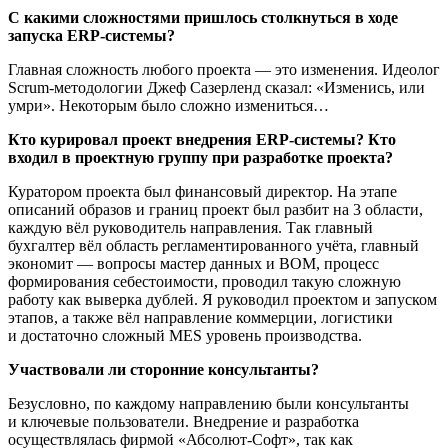
С какими сложностями пришлось столкнуться в ходе
запуска
ER
Р-системы
?
Главная сложность любого проекта — это изменения. Идеолог
Scrum-методологии
Джеф Сазерленд сказал: «Изменись, или
умри». Некоторым было сложно измениться…
Кто курировал проект внедрения
ERP-системы
? Кто
входил в проектную группу при разработке проекта?
Куратором проекта был финансовый директор. На этапе
описаний образов и границ проект был разбит на 3 области,
каждую вёл руководитель направления. Так главный
бухгалтер вёл область регламентированного учёта, главный
экономит — вопросы мастер данных и BOM, процесс
формирования себестоимости, проводил такую сложную
работу как выверка дублей. Я руководил проектом и запуском
этапов, а также вёл направление коммерции, логистики
и достаточно сложный MES уровень производства.
Участвовали ли сторонние консультанты?
Безусловно, по каждому направлению были консультанты
и ключевые пользователи. Внедрение и разработка
осуществлялась фирмой
«Абсолют-Софт»
, так как