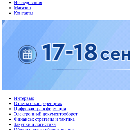
Исследования
Магазин
Контакты
Интервью
Отчеты о конференциях
Цифровая трансформация
Электронный документооборот
Финансы: стратегия и тактика
Закупки и логистика
Общие центры обслуживания