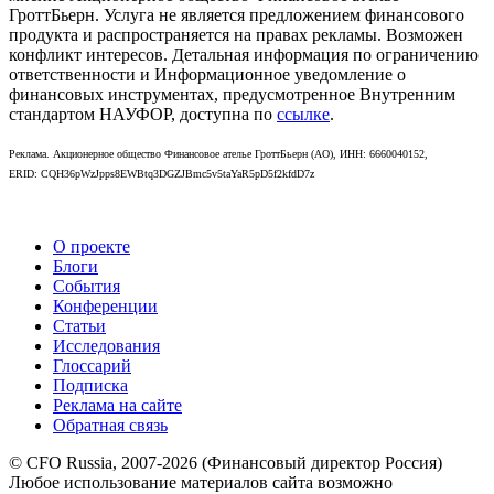
ГроттБьерн. Услуга не является предложением финансового
продукта и распространяется на правах рекламы. Возможен
конфликт интересов. Детальная информация по ограничению
ответственности и Информационное уведомление о
финансовых инструментах, предусмотренное Внутренним
стандартом НАУФОР, доступна по
ссылке
.
Реклама. Акционерное общество Финансовое ателье ГроттБьерн (АО), ИНН: 6660040152,
ERID: CQH36pWzJpps8EWBtq3DGZJBmc5v5taYaR5pD5f2kfdD7z
О проекте
Блоги
События
Конференции
Статьи
Исследования
Глоссарий
Подписка
Реклама на сайте
Обратная связь
© CFO Russia, 2007-2026 (Финансовый директор Россия)
Любое использование материалов сайта возможно