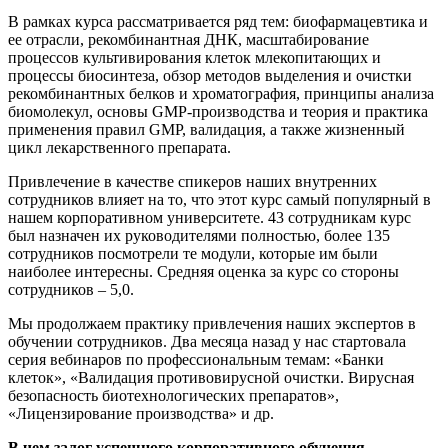
В рамках курса рассматривается ряд тем: биофармацевтика и
ее отрасли, рекомбинантная ДНК, масштабирование
процессов культивирования клеток млекопитающих и
процессы биосинтеза, обзор методов выделения и очистки
рекомбинантных белков и хроматография, принципы анализа
биомолекул, основы GMP-производства и теория и практика
применения правил GMP, валидация, а также жизненный
цикл лекарственного препарата.
Привлечение в качестве спикеров наших внутренних
сотрудников влияет на то, что этот курс самый популярный в
нашем корпоративном университете. 43 сотрудникам курс
был назначен их руководителями полностью, более 135
сотрудников посмотрели те модули, которые им были
наиболее интересны. Средняя оценка за курс со стороны
сотрудников – 5,0.
Мы продолжаем практику привлечения наших экспертов в
обучении сотрудников. Два месяца назад у нас стартовала
серия вебинаров по профессиональным темам: «Банки
клеток», «Валидация противовирусной очистки. Вирусная
безопасность биотехнологических препаратов»,
«Лицензирование производства» и др.
В чем залог успешного корпоративного обучения