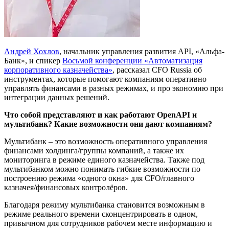
Андрей Хохлов
, начальник управления развития API, «Альфа-
Банк», и спикер
Восьмой конференции «Автоматизация
корпоративного казначейства»
, рассказал CFO Russia об
инструментах, которые помогают компаниям оперативно
управлять финансами в разных режимах, и про экономию при
интеграции данных решений.
Что собой представляют и как работают OpenAPI и
мультибанк? Какие возможности они дают компаниям?
Мультибанк – это возможность оперативного управления
финансами холдинга/группы компаний, а также их
мониторинга в режиме единого казначейства. Также под
мультибанком можно понимать гибкие возможности по
построению режима «одного окна» для CFO/главного
казначея/финансовых контролёров.
Благодаря режиму мультибанка становится возможным в
режиме реального времени сконцентрировать в одном,
привычном для сотрудников рабочем месте информацию и