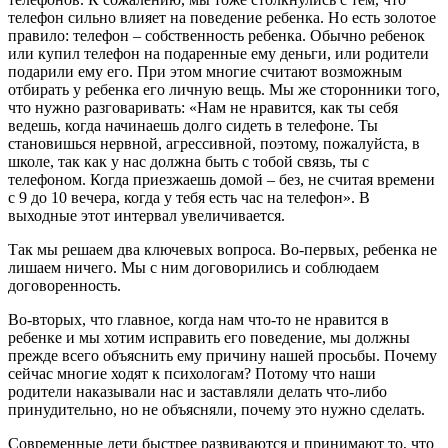
телефон сильно влияет на поведение ребенка. Но есть золотое
правило: телефон – собственность ребенка. Обычно ребенок
или купил телефон на подаренные ему деньги, или родители
подарили ему его. При этом многие считают возможным
отбирать у ребенка его личную вещь. Мы же сторонники того,
что нужно разговаривать: «Нам не нравится, как ты себя
ведешь, когда начинаешь долго сидеть в телефоне. Ты
становишься нервной, агрессивной, поэтому, пожалуйста, в
школе, так как у нас должна быть с тобой связь, ты с
телефоном. Когда приезжаешь домой – без, не считая времени
с 9 до 10 вечера, когда у тебя есть час на телефон». В
выходные этот интервал увеличивается.
Так мы решаем два ключевых вопроса. Во-первых, ребенка не
лишаем ничего. Мы с ним договорились и соблюдаем
договоренность.
Во-вторых, что главное, когда нам что-то не нравится в
ребенке и мы хотим исправить его поведение, мы должны
прежде всего объяснить ему причину нашей просьбы. Почему
сейчас многие ходят к психологам? Потому что наши
родители наказывали нас и заставляли делать что-либо
принудительно, но не объясняли, почему это нужно сделать.
Современные дети быстрее развиваются и принимают то, что