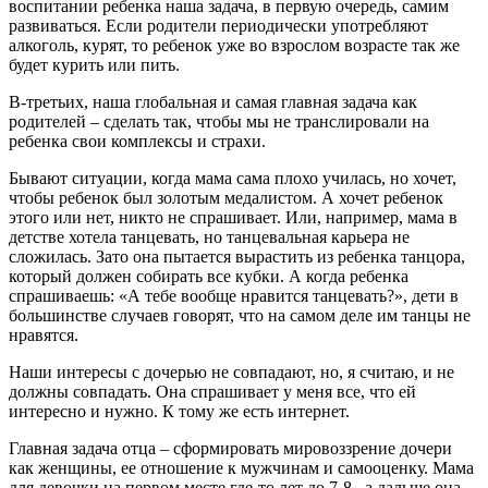
воспитании ребенка наша задача, в первую очередь, самим
развиваться. Если родители периодически употребляют
алкоголь, курят, то ребенок уже во взрослом возрасте так же
будет курить или пить.
В-третьих, наша глобальная и самая главная задача как
родителей – сделать так, чтобы мы не транслировали на
ребенка свои комплексы и страхи.
Бывают ситуации, когда мама сама плохо училась, но хочет,
чтобы ребенок был золотым медалистом. А хочет ребенок
этого или нет, никто не спрашивает. Или, например, мама в
детстве хотела танцевать, но танцевальная карьера не
сложилась. Зато она пытается вырастить из ребенка танцора,
который должен собирать все кубки. А когда ребенка
спрашиваешь: «А тебе вообще нравится танцевать?», дети в
большинстве случаев говорят, что на самом деле им танцы не
нравятся.
Наши интересы с дочерью не совпадают, но, я считаю, и не
должны совпадать. Она спрашивает у меня все, что ей
интересно и нужно. К тому же есть интернет.
Главная задача отца – сформировать мировоззрение дочери
как женщины, ее отношение к мужчинам и самооценку. Мама
для девочки на первом месте где-то лет до 7-8 , а дальше она