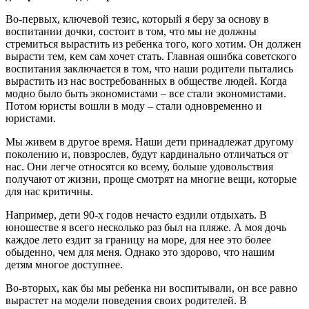
Во-первых, ключевой тезис, который я беру за основу в
воспитании дочки, состоит в том, что мы не должны
стремиться вырастить из ребенка того, кого хотим. Он должен
вырасти тем, кем сам хочет стать. Главная ошибка советского
воспитания заключается в том, что наши родители пытались
вырастить из нас востребованных в обществе людей. Когда
модно было быть экономистами – все стали экономистами.
Потом юристы вошли в моду – стали одновременно и
юристами.
Мы живем в другое время. Наши дети принадлежат другому
поколению и, повзрослев, будут кардинально отличаться от
нас. Они легче относятся ко всему, больше удовольствия
получают от жизни, проще смотрят на многие вещи, которые
для нас критичны.
Например, дети 90-х годов нечасто ездили отдыхать. В
юношестве я всего несколько раз был на пляже. А моя дочь
каждое лето ездит за границу на море, для нее это более
обыденно, чем для меня. Однако это здорово, что нашим
детям многое доступнее.
Во-вторых, как бы мы ребенка ни воспитывали, он все равно
вырастет на модели поведения своих родителей. В