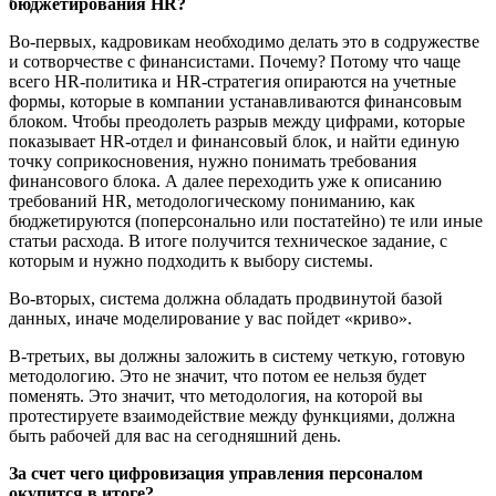
бюджетирования HR?
Во-первых, кадровикам необходимо делать это в содружестве
и сотворчестве с финансистами. Почему? Потому что чаще
всего HR-политика и HR-стратегия опираются на учетные
формы, которые в компании устанавливаются финансовым
блоком. Чтобы преодолеть разрыв между цифрами, которые
показывает HR-отдел и финансовый блок, и найти единую
точку соприкосновения, нужно понимать требования
финансового блока. А далее переходить уже к описанию
требований HR, методологическому пониманию, как
бюджетируются (поперсонально или постатейно) те или иные
статьи расхода. В итоге получится техническое задание, с
которым и нужно подходить к выбору системы.
Во-вторых, система должна обладать продвинутой базой
данных, иначе моделирование у вас пойдет «криво».
В-третьих, вы должны заложить в систему четкую, готовую
методологию. Это не значит, что потом ее нельзя будет
поменять. Это значит, что методология, на которой вы
протестируете взаимодействие между функциями, должна
быть рабочей для вас на сегодняшний день.
За счет
чего
цифровизация управления персоналом
окупится в итоге
?