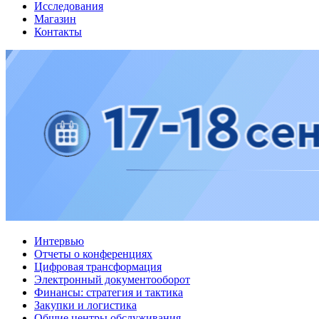
Исследования
Магазин
Контакты
Интервью
Отчеты о конференциях
Цифровая трансформация
Электронный документооборот
Финансы: стратегия и тактика
Закупки и логистика
Общие центры обслуживания