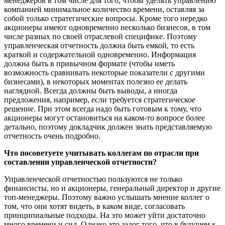
менеджеров в том числе для того, чтобы уделять управлению
компанией минимальное количество времени, оставляя за
собой только стратегические вопросы. Кроме того нередко
акционеры имеют одновременно несколько бизнесов, в том
числе разных по своей отраслевой специфике. Поэтому
управленческая отчетность должна быть емкой, то есть
краткой и содержательной одновременно. Информация
должна быть в привычном формате (чтобы иметь
возможность сравнивать некоторые показатели с другими
бизнесами), в некоторых моментах полезно ее делать
наглядной. Всегда должны быть выводы, а иногда
предложения, например, если требуется стратегическое
решение. При этом всегда надо быть готовым к тому, что
акционеры могут остановиться на каком-то вопросе более
детально, поэтому докладчик должен знать представляемую
отчетность очень подробно.
Что посоветуете учитывать коллегам по отрасли при
составлении управленческой отчетности?
Управленческой отчетностью пользуются не только
финансисты, но и акционеры, генеральный директор и другие
топ-менеджеры. Поэтому важно услышать мнение коллег о
том, что они хотят видеть, в каком виде, согласовать
принципиальные подходы. На это может уйти достаточно
много времени и сил. Однако это залог того, что в будущем к