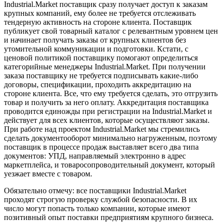
Industrial.Market поставщик сразу получает доступ к заказам
крупных компаний, ему более не требуется отслеживать
тендерную активность на стороне клиента. Поставщик
публикует свой товарный каталог с релевантным уровнем цен
и начинает получать заказы от крупных клиентов без
утомительной коммуникации и подготовки. Кстати, с
ценовой политикой поставщику помогают определиться
категорийные менеджеры Industrial.Market. При получении
заказа поставщику не требуется подписывать какие-либо
договоры, спецификации, проходить аккредитацию на
стороне клиента. Все, что ему требуется сделать, это отгрузить
товар и получить за него оплату. Аккредитация поставщика
проводится единожды при регистрации на Industrial.Market и
действует для всех клиентов, которые осуществляют заказы.
При работе над проектом Industrial.Market мы стремились
сделать документооборот минимально нагруженным, поэтому
поставщик в процессе продаж выставляет всего два типа
документов: УПД, направляемый электронно в адрес
маркетплейса, и товаросопроводительный документ, который
уезжает вместе с товаром.
Обязательно отмечу: все поставщики Industrial.Market
проходят строгую проверку службой безопасности. В их
число могут попасть только компании, которые имеют
позитивный опыт поставки предприятиям крупного бизнеса.