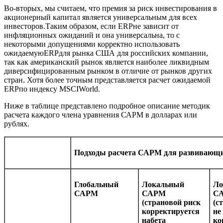
Во-вторых, мы считаем, что премия за риск инвестирования в
акционерный капитал является универсальным для всех
инвесторов.Таким образом, если ERPне зависит от
инфляционных ожиданий и она универсальна, то c
некоторыми допущениями корректно использовать
ожидаемуюERPдля рынка США для российских компании,
так как американский рынок является наиболее ликвидным
диверсифицированным рынком в отличие от рынков других
стран. Хотя более точным представляется расчет ожидаемой
ERPпо индексу MSCIWorld.
Ниже в таблице представлено подробное описание методик
расчета каждого члена уравнения САРМ в долларах или
рублях.
Подходы расчета САРМ для развивающ
Глобальный
Локальный
Ло
САРМ
САРМ
С
(страновой риск
(с
корректируется
не
набета
ко