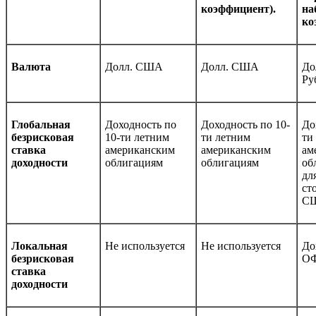
коэффициент).
на
ко
Валюта
Долл. США
Долл. США
До
Ру
Глобальная
Доходность по
Доходность по 10-
До
безрисковая
10-ти летним
ти летним
ти
ставка
американским
американским
ам
доходности
облигациям
облигациям
об
дл
ст
С
Локальная
Не используется
Не используется
До
безрисковая
О
ставка
доходности