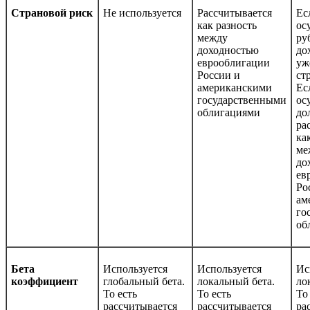
Страновой риск
Не используется
Рассчитывается
Ес
как разность
ос
между
ру
доходностью
до
еврооблигации
уж
России и
ст
американскими
Ес
государственными
ос
облигациями
до
ра
ка
ме
до
ев
Ро
ам
го
об
Бета
Используется
Используется
Ис
коэффициент
глобальный бета.
локальный бета.
ло
То есть
То есть
То
рассчитывается
рассчитывается
ра