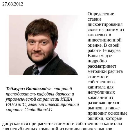
27.08.2012
Определение
ставки
дисконтирования
является одним из
ключевых в
инвестиционной
оценке. В своей
работе Теймураз
Вашакмадзе
подробно
рассматривает
методики расчёта
стоимости
собственного
капитала для
Теймураз Вашакмадзе
, старший
непубличных
преподаватель кафедры бизнеса и
компаний из
управленческой стратегии ИБДА
развивающихся
РАНХиГС, главный инвестиционный
рынков, а также
стратег
Centmillion
AG
приводит основные
ошибки, которые
допускаются при расчете стоимости собственного капитала
для непубличных компаний из развивающихся рынков.