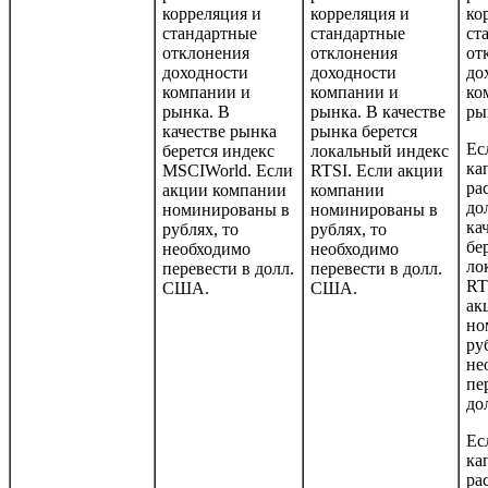
корреляция и
корреляция и
ко
стандартные
стандартные
ст
отклонения
отклонения
от
доходности
доходности
до
компании и
компании и
ко
рынка. В
рынка. В качестве
ры
качестве рынка
рынка берется
Ес
берется индекс
локальный индекс
ка
MSCIWorld. Если
RTSI. Если акции
ра
акции компании
компании
до
номинированы в
номинированы в
ка
рублях, то
рублях, то
бе
необходимо
необходимо
ло
перевести в долл.
перевести в долл.
RT
США.
США.
ак
но
ру
не
пе
до
Ес
ка
ра