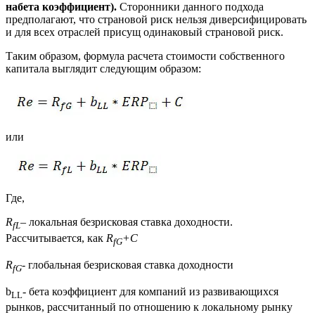
набета коэффициент).
Сторонники данного подхода
предполагают, что страновой риск нельзя диверсифицировать
и для всех отраслей присущ одинаковый страновой риск.
Таким образом, формула расчета стоимости собственного
капитала выглядит следующим образом:
или
Где,
R
–
локальная безрисковая ставка доходности.
fL
Рассчитывается, как
R
+C
fG
R
- глобальная безрисковая ставка доходности
fG
b
- бета коэффициент для компаний из развивающихся
LL
рынков, рассчитанный по отношению к локальному рынку