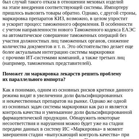
был случай такого отказа в отношении меховых изделий
на этапе внедрения соответствующей системы. Импортеру
пришлось вывозить товары обратно. Однако, с другой строны,
маркировка препаратов КИЗ, возможно, в целом упростит
и ускорит процесс таможенного оформления. В особенности
с учетом направленности нового Таможенного кодекса ЕАЭС
на автоматическое совершение таможенных операций без
участия должностных лиц таможенных органов, снижение
количества документов
и т. п.
Это обстоятельство делает еще
более актуальным интеграцию системы маркировки
с прочими
ИТ-системами
компаний, а также третьих лиц
(например, таможенных представителей).
Поможет ли маркировка лекарств решить проблему
их параллельного импорта?
Как я понимаю, одним из основных рисков критики данного
режима видят в увеличении доли фальсифицированных
и некачественных препаратов на рынке. Однако же одной
из основных задач системы маркировки как раз и является
контроль качества и уменьшение доли фальсифицированной
фармацевтической продукции. Обнаружить некоторые
несоответствия и нарушения можно будет уже на стадии
передачи данных в систему ИС «Маркировка» в момент
завершения стадии «выпускающий контроль качества» при