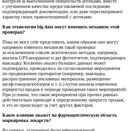
контроля за выполнением обязательств аптеками, вместе
с улучшением качества предоставляемой последними
подтверждающей документации, или даже пересматривают
характер своих правоотношений с аптеками.
Как технологии big data могут изменить механизм этой
проверки?
Пока не могу себе представить, каким образом они могут
напрямую изменить механизм такой проверки
за исключением совсем экзотических методов, например,
анализа
GPS-координат
и дат фотоотчетов, подтверждающих
выкладку. Косвенно анализ больших данных может
подтвердить, проводились ли согласованные мероприятия
по продвижению препаратов (например, выкладка,
распространение рекламных материалов, размещение
шелф-токеров
/воблеров
и т. п.
) путем анализа изменения
(прироста) продаж в периоде проведения таких мероприятий.
При условии, что такие мероприятия при прочих равных
действительно приводят к определенному приросту продаж,
и это не происходит за счет других факторов.
Какое влияние окажет на фармацевтическую область
маркировка лекарств?
Во-первых
, устранение фальсифицированной