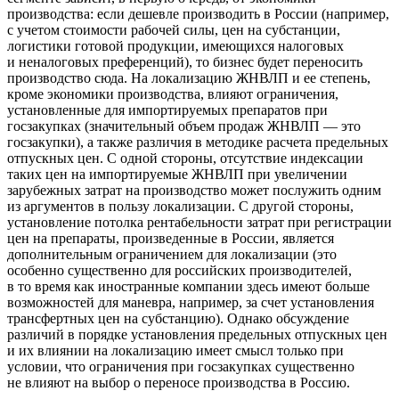
производства: если дешевле производить в России (например,
с учетом стоимости рабочей силы, цен на субстанции,
логистики готовой продукции, имеющихся налоговых
и неналоговых преференций), то бизнес будет переносить
производство сюда. На локализацию ЖНВЛП и ее степень,
кроме экономики производства, влияют ограничения,
установленные для импортируемых препаратов при
госзакупках (значительный объем продаж ЖНВЛП — это
госзакупки), а также различия в методике расчета предельных
отпускных цен. С одной стороны, отсутствие индексации
таких цен на импортируемые ЖНВЛП при увеличении
зарубежных затрат на производство может послужить одним
из аргументов в пользу локализации. С другой стороны,
установление потолка рентабельности затрат при регистрации
цен на препараты, произведенные в России, является
дополнительным ограничением для локализации (это
особенно существенно для российских производителей,
в то время как иностранные компании здесь имеют больше
возможностей для маневра, например, за счет установления
трансфертных цен на субстанцию). Однако обсуждение
различий в порядке установления предельных отпускных цен
и их влиянии на локализацию имеет смысл только при
условии, что ограничения при госзакупках существенно
не влияют на выбор о переносе производства в Россию.