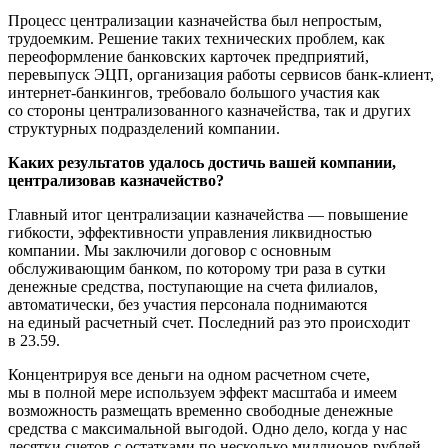
Процесс централизации казначейства был непростым,
трудоемким. Решение таких технических проблем, как
переоформление банковских карточек предприятий,
перевыпуск ЭЦП, организация работы сервисов
банк-клиент
,
интернет-банкингов
, требовало большого участия как
со стороны централизованного казначейства, так и других
структурных подразделений компании.
Каких результатов удалось достичь вашей компании,
централизовав казначейство?
Главный итог централизации казначейства — повышение
гибкости, эффективности управления ликвидностью
компании. Мы заключили договор с основным
обслуживающим банком, по которому три раза в сутки
денежные средства, поступающие на счета филиалов,
автоматически, без участия персонала поднимаются
на единый расчетный счет. Последний раз это происходит
в 23.59.
Концентрируя все деньги на одном расчетном счете,
мы в полной мере используем эффект масштаба и имеем
возможность размещать временно свободные денежные
средства с максимальной выгодой. Одно дело, когда у нас
десятки счетов с остатками по несколько миллионов рублей.