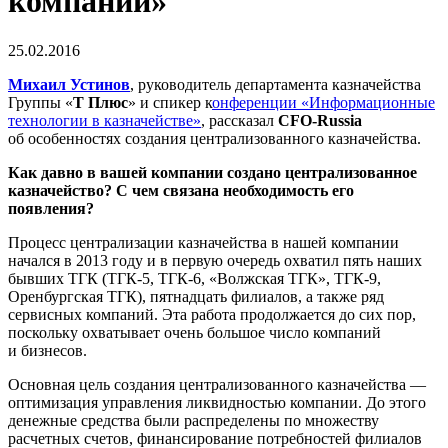
компании»
25.02.2016
Михаил Устинов
, руководитель департамента казначейства
Группы «
Т Плюс
» и спикер к
онференции «Информационные
технологии в казначействе»
, рассказал
CFO-
Russia
об особенностях создания централизованного казначейства.
Как давно в вашей компании создано централизованное
казначейство? С чем связана необходимость его
появления?
Процесс централизации казначейства в нашей компании
начался в 2013 году и в первую очередь охватил пять наших
бывших ТГК (
ТГК-5
,
ТГК-6
, «Волжская ТГК»,
ТГК-9
,
Оренбургская ТГК), пятнадцать филиалов, а также ряд
сервисных компаний. Эта работа продолжается до сих пор,
поскольку охватывает очень большое число компаний
и бизнесов.
Основная цель создания централизованного казначейства —
оптимизация управления ликвидностью компании. До этого
денежные средства были распределены по множеству
расчетных счетов, финансирование потребностей филиалов