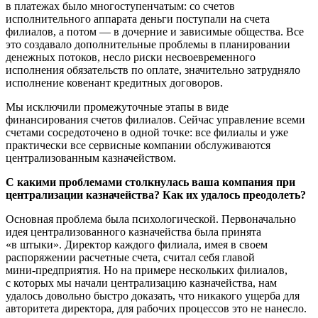
в платежах было многоступенчатым: со счетов
исполнительного аппарата деньги поступали на счета
филиалов, а потом — в дочерние и зависимые общества. Все
это создавало дополнительные проблемы в планировании
денежных потоков, несло риски несвоевременного
исполнения обязательств по оплате, значительно затрудняло
исполнение ковенант кредитных договоров.
Мы исключили промежуточные этапы в виде
финансирования счетов филиалов. Сейчас управление всеми
счетами сосредоточено в одной точке: все филиалы и уже
практически все сервисные компании обслуживаются
централизованным казначейством.
С какими проблемами столкнулась ваша компания при
централизации казначейства? Как их удалось преодолеть?
Основная проблема была психологической. Первоначально
идея централизованного казначейства была принята
«в штыки». Директор каждого филиала, имея в своем
распоряжении расчетные счета, считал себя главой
мини-предприятия
. Но на примере нескольких филиалов,
с которых мы начали централизацию казначейства, нам
удалось довольно быстро доказать, что никакого ущерба для
авторитета директора, для рабочих процессов это не нанесло.