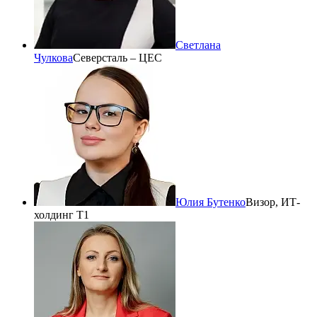
Светлана
Чулкова
Северсталь – ЦЕС
Юлия Бутенко
Визор, ИТ-
холдинг Т1