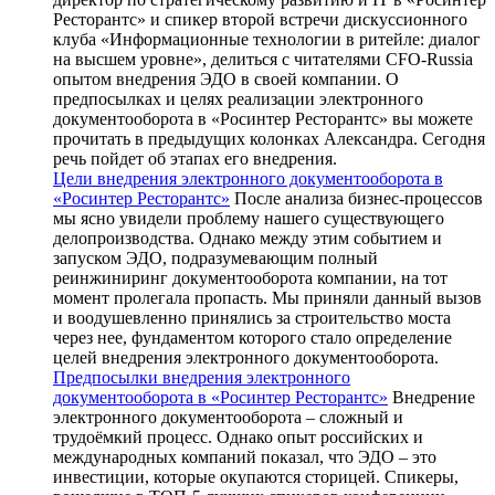
Ресторантс» и спикер второй встречи дискуссионного
клуба «Информационные технологии в ритейле: диалог
на высшем уровне», делиться с читателями CFO-Russia
опытом внедрения ЭДО в своей компании. О
предпосылках и целях реализации электронного
документооборота в «Росинтер Ресторантс» вы можете
прочитать в предыдущих колонках Александра. Сегодня
речь пойдет об этапах его внедрения.
Цели внедрения электронного документооборота в
«Росинтер Ресторантс»
После анализа бизнес-процессов
мы ясно увидели проблему нашего существующего
делопроизводства. Однако между этим событием и
запуском ЭДО, подразумевающим полный
реинжиниринг документооборота компании, на тот
момент пролегала пропасть. Мы приняли данный вызов
и воодушевленно принялись за строительство моста
через нее, фундаментом которого стало определение
целей внедрения электронного документооборота.
Предпосылки внедрения электронного
документооборота в «Росинтер Ресторантс»
Внедрение
электронного документооборота – сложный и
трудоёмкий процесс. Однако опыт российских и
международных компаний показал, что ЭДО – это
инвестиции, которые окупаются сторицей. Спикеры,