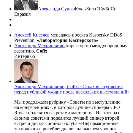
Александр Сушко
Кока-Кола ЭйчБиСи
Евразия
Алексей Киселев
менеджер проекта Kaspersky DDoS
Prevention,
«Лаборатория Касперского»
Александр Мехришвили
директор по международному
развитию,
Cofix
Интервью
Александр Мехришвили, Cofix: «Страх выступления
перед публикой уходит после нескольких выступлений»
Мы продолжаем рубрику «Советы по выступлению
на конференциях», в которой лучшие спикеры CFO
Russia поделятся секретами мастерства. На этот раз
своими советами поделится лучший спикер второй
встречи дискуссионного клуба «Информационные
технологии в ритейле: диалог на высшем уровне»