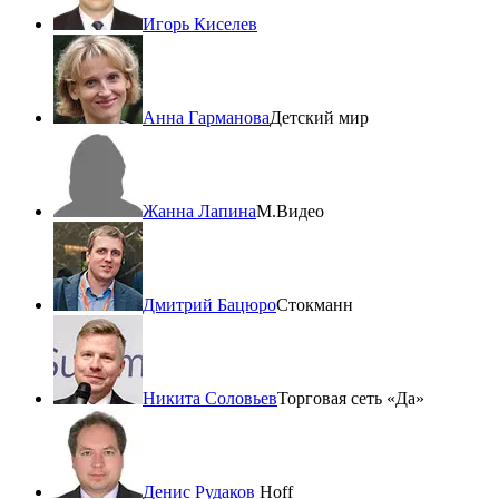
Игорь Киселев
Анна Гарманова
Детский мир
Жанна Лапина
М.Видео
Дмитрий Бацюро
Стокманн
Никита Соловьев
Торговая сеть «Да»
Денис Рудаков
Hoff