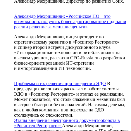
Александр Мехришвили, директор по развитию Cofix.
Александр Мехришвили: «Российское ПО – это
возможность получить более адаптированное под наши
реалии решение за меньшие деньги»
Александр Мехришвили, вице-президент по
стратегическому развитию в «Росинтер Ресторантс»
и спикер второй встречи дискуссионного клуба
«Информационные технологии в ритейле: диалог на
высшем уровне», рассказал
CFO-Russia
.ru о разработки
бизнес-ориентированной
ИТ-стратегии
и импортозамещении
ИТ-технологий
.
Проблемы и их решения при внедрении ЭДО
В
предыдущих колонках я рассказал о работе системы
ЭДО в «Росинтер Ресторантс» и этапах ее реализации.
Может показаться, что столь слаженный механизм был
выстроен быстро и без осложнений. На самом деле мы,
как и любая компания, при переходе на ЭДО
столкнулись со сложностями.
Этапы внедрения электронного документооборота в
«Росинтер Ресторантс»
Александр Мехришвили,
директор по стратегическому развитию и IT в «Росинтер