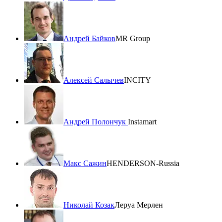
Андрей Байков
MR Group
Алексей Салычев
INCITY
Андрей Полончук
Instamart
Макс Сажин
HENDERSON-Russia
Николай Козак
Леруа Мерлен