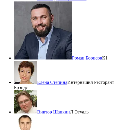
Роман Борисов
К1
Елена Степина
Интернэшнл Ресторант
Брэндс
Виктор Шапкин
Л`Этуаль