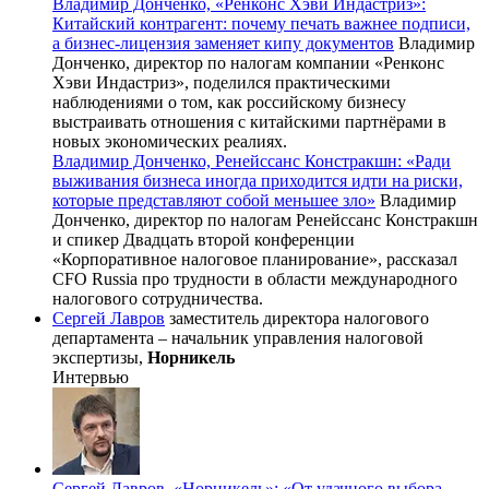
Владимир Донченко, «Ренконс Хэви Индастриз»:
Китайский контрагент: почему печать важнее подписи,
а бизнес-лицензия заменяет кипу документов
Владимир
Донченко, директор по налогам компании «Ренконс
Хэви Индастриз», поделился практическими
наблюдениями о том, как российскому бизнесу
выстраивать отношения с китайскими партнёрами в
новых экономических реалиях.
Владимир Донченко, Ренейссанс Констракшн: «Ради
выживания бизнеса иногда приходится идти на риски,
которые представляют собой меньшее зло»
Владимир
Донченко, директор по налогам Ренейссанс Констракшн
и спикер Двадцать второй конференции
«Корпоративное налоговое планирование», рассказал
CFO Russia про трудности в области международного
налогового сотрудничества.
Сергей Лавров
заместитель директора налогового
департамента – начальник управления налоговой
экспертизы,
Норникель
Интервью
Сергей Лавров, «Норникель»: «От удачного выбора