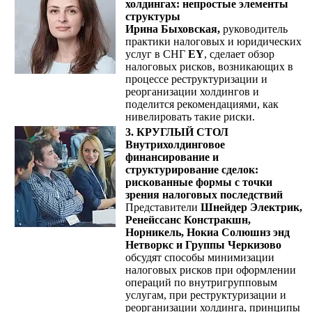
холдингах:
непростые элементы
структуры
Ирина Быховская,
руководитель
практики налоговых и юридических
услуг в СНГ
EY
, сделает обзор
налоговых рисков, возникающих в
процессе реструктуризации и
реорганизации холдингов и
поделится рекомендациями, как
нивелировать такие риски.
3. КРУГЛЫЙ СТОЛ
Внутрихолдинговое
финансирование и
структурирование сделок:
рискованные формы с точки
зрения налоговых последствий
Представители
Шнейдер Электрик,
Ренейссанс Констракшн,
Норникель, Нокиа Солюшнз энд
Нетворкс и Группы Черкизово
обсудят способы минимизации
налоговых рисков при оформлении
операций по внутригрупповым
услугам, при реструктуризации и
реорганизации холдинга, принципы