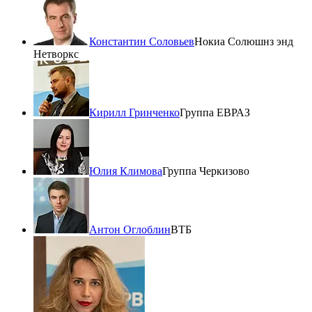
Константин Соловьев
Нокиа Солюшнз энд
Нетворкс
Кирилл Гринченко
Группа ЕВРАЗ
Юлия Климова
Группа Черкизово
Антон Оглоблин
ВТБ