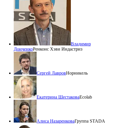
Владимир
Донченко
Ренконс Хэви Индастриз
Сергей Лавров
Норникель
Екатерина Шестакова
Ecolab
Алиса Назаренкова
Группа STADA