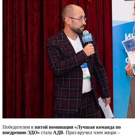
Победителем в
пятой номинации «Лучшая команда по
внедрению ЭДО»
стала
АДВ
. Приз вручил член жюри –