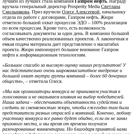
лучшей из лучших стала компания
Газпром нефть
. Награду
вручала генеральный директор Prosperity Media
Светлана
Смольнякова
. Приз вручили
Олесе Алексеевой
, начальнику
отдела по работе с договорами, Газпром нефть. Жюри
отметило большой охват процессов ЭДО – 100% реализация
по всем процессам. Кроме того, есть возможность
согласовывать документы за один день. В компании большой
объем качественно реализованных проектов. А лаконичная и
емкая подача материала дает представление о масштабах
проекта. Жюри импонирует большое внимание Газпром
нефти к информационным технологиям.
«Большое спасибо за высокую оценку наших результатов! У
нас действительно очень широкомасштабное внедрение и
большой охват внутри группы компаний – более 60 дочерних
обществ»,
– отметила Олеся.
«Мы как организаторы конкурса не принимаем участия в
голосовании и не оказываем влияния на выбор победителей.
Наша задача – обеспечивать объективность судейства и
следить за сменяемостью жюри, чтобы ежегодно там были
представители разных отраслей и компаний. Конечно, любому
участнику конкурса все равно будет обидно, если он не занял
призового места, и мы время от времени получаем
разочарованные комментарии. Но благодаря принятой нами