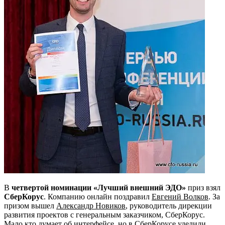
В
четвертой номинации «Лучший внешний ЭДО»
приз взял
СберКорус
. Компанию онлайн поздравил
Евгений Волков
. За
призом вышел
Александр Новиков
, руководитель дирекции
развития проектов с генеральным заказчиком, СберКорус.
Мало кто думает об интерфейсе, но в СберКорусе уделили