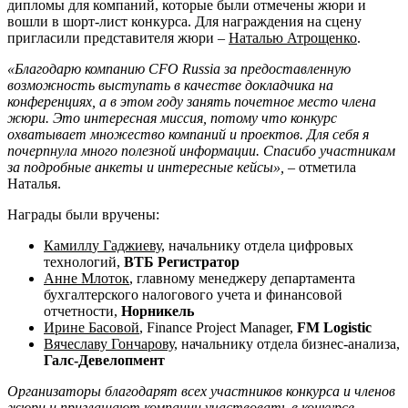
дипломы для компаний, которые были отмечены жюри и
вошли в шорт-лист конкурса. Для награждения на сцену
пригласили представителя жюри –
Наталью
А
трощенко
.
«Благодарю компанию CFO Russia за предоставленную
возможность выступать в качестве докладчика на
конференциях, а в этом году занять почетн
ое место
члена
жюри. Это интересная миссия, потому что конкурс
охватывает множество компаний и проектов. Для себя я
почерпнула много полезной информации. Спасибо участникам
за подробные анкеты и интересные кейсы»,
– отметила
Наталья.
Награды были вручены:
Камил
л
у Гаджиеву
, начальнику отдела цифровых
технологий,
ВТБ Регистратор
Анне
М
лоток
, главному менеджеру департамента
бухгалтерского налогового учета и финансовой
отчетности,
Норникель
Ирине
Басовой
, Finance Project Manager,
FM Logistic
Вячеславу Гончарову
, начальнику отдела бизнес-анализа,
Галс-
Девелопмент
Организаторы благодарят всех участников конкурса и членов
жюри и приглашают компании участвовать в конкурсе