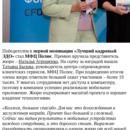
Победителем в
первой номинации «Лучший кадровый
ЭДО»
стал
МФЦ Полюс
. Премию вручила представитель
жюри –
Наталья Атрощенко
. На сцену за наградой вышла
Татьяна Бызова
, руководитель центра сопровождения
клиентских сервисов, МФЦ Полюс. При подведении итогов
члены жюри отметили большой охват участников – более 19
тысяч. У многих сотрудников нет доступа к компьютеру,
поэтому в компании успешно реализовали мобильное
приложение. Жюри подчеркивает масштаб проекта и хорошее
владение технологиями.
«Коллеги, большое спасибо. Для нас это д
олгожданная и
заслуженная награда. Проект был большой и сложный.
Сейчас мы видим результаты в мобильных устройствах
каждого сотрудника, и это дорогого стоит. Выражаю
благодарность организаторам и членам жюри от всей нашей