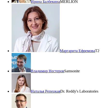
Ирина Балбекина
MERLION
Маргарита Ефремова
Т2
Владимир Нестеров
Samsonite
Наталья Репецкая
Dr. Reddy's Laboratories