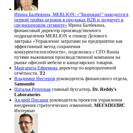
Ирина Балбекина, MERLION: «”Бюрократ” находится в
первой тройке игроков в продажах В2В и лидирует в
среднеценовом сегменте»
Ирина Балбекина,
финансовый директор производственного
подразделения MERLION и спикер Делового
завтрака «Управление затратами на предприятии как
эффективный метод сохранения
конкурентоспособности», поделилась с CFO Russia
путями выживания производственной компании на
рынке офисной мебели и канцелярских товаров.
Маргарита Ефремова
директор по корпоративной
отчётности,
Т2
Владимир Нестеров
руководитель финансового отдела,
Samsonite
Наталья Репецкая
главный бухгалтер,
Dr. Reddy's
Laboratories
Андрей Писарев
руководитель проектов управления
внедрения стратегических изменений,
МЕГАПОЛИС
Интервью