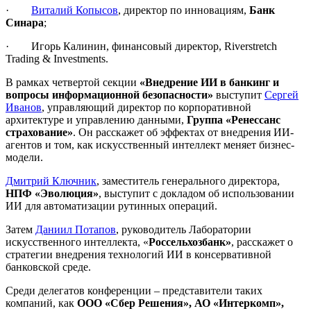
·
Виталий Копысов
, директор по инновациям,
Банк
Синара
;
· Игорь Калинин, финансовый директор, Riverstretch
Trading & Investments.
В рамках четвертой секции
«Внедрение ИИ в банкинг и
вопросы информационной безопасности»
выступит
Сергей
Иванов
, управляющий директор по корпоративной
архитектуре и управлению данными,
Группа «Ренессанс
страхование»
. Он расскажет об эффектах от внедрения ИИ-
агентов и том, как искусственный интеллект меняет бизнес-
модели.
Дмитрий Ключник
, заместитель генерального директора,
НПФ «Эволюция»
, выступит с докладом об использовании
ИИ для автоматизации рутинных операций.
Затем
Даниил Потапов
, руководитель Лаборатории
искусственного интеллекта, «
Россельхозбанк»
, расскажет о
стратегии внедрения технологий ИИ в консервативной
банковской среде.
Среди делегатов конференции – представители таких
компаний, как
ООО
«Сбер Решения»,
АО «Интеркомп»,