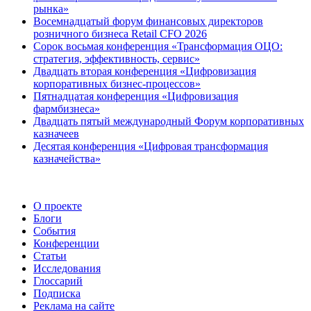
рынка»
Восемнадцатый форум финансовых директоров
розничного бизнеса Retail CFO 2026
Сорок восьмая конференция «Трансформация ОЦО:
стратегия, эффективность, сервис»
Двадцать вторая конференция «Цифровизация
корпоративных бизнес-процессов»
Пятнадцатая конференция «Цифровизация
фармбизнеса»
Двадцать пятый международный Форум корпоративных
казначеев
Десятая конференция «Цифровая трансформация
казначейства»
О проекте
Блоги
События
Конференции
Статьи
Исследования
Глоссарий
Подписка
Реклама на сайте