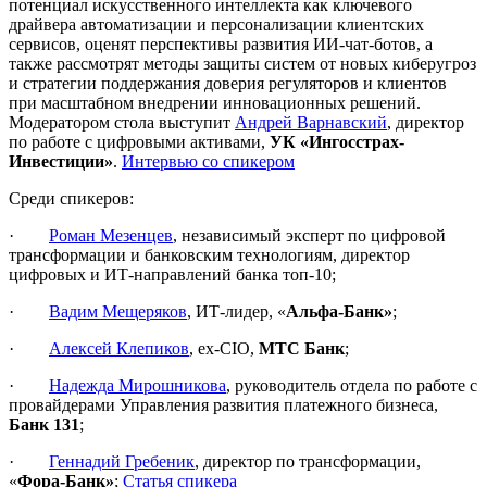
потенциал искусственного интеллекта как ключевого
драйвера автоматизации и персонализации клиентских
сервисов, оценят перспективы развития ИИ-чат-ботов, а
также рассмотрят методы защиты систем от новых киберугроз
и стратегии поддержания доверия регуляторов и клиентов
при масштабном внедрении инновационных решений.
Модератором стола выступит
Андрей Варнавский
, директор
по работе с цифровыми активами,
УК
«Ингосстрах-
Инвестиции
»
.
Интервью со спикером
Среди спикеров:
·
Роман Мезенцев
, независимый эксперт по цифровой
трансформации и банковским технологиям, директор
цифровых и ИТ-направлений банка топ-10;
·
Вадим Мещеряков
, ИТ-лидер, «
Альфа-Банк»
;
·
Алексей Клепиков
, ex-CIO,
МТС Банк
;
·
Надежда Мирошникова
, руководитель отдела по работе с
провайдерами Управления развития платежного бизнеса,
Банк 131
;
·
Геннадий Гребеник
, директор по трансформации,
«
Фора-Банк»
;
Статья спикера