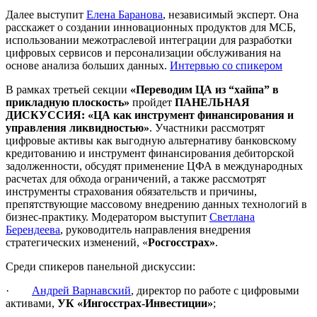
Далее выступит
Елена Баранова
, независимый эксперт. Она
расскажет о создании инновационных продуктов для МСБ,
использовании межотраслевой интеграции для разработки
цифровых сервисов и персонализации обслуживания на
основе анализа больших данных.
Интервью со спикером
В рамках третьей секции
«Переводим ЦА из “хайпа” в
прикладную плоскость»
пройдет
ПАНЕЛЬНАЯ
ДИСКУССИЯ:
«ЦА как инструмент финансирования и
управления ликвидностью»
. Участники рассмотрят
цифровые активы как выгодную альтернативу банковскому
кредитованию и инструмент финансирования дебиторской
задолженности, обсудят применение ЦФА в международных
расчетах для обхода ограничений, а также рассмотрят
инструменты страхования обязательств и причины,
препятствующие массовому внедрению данных технологий в
бизнес-практику. Модератором выступит
Светлана
Берендеева
, руководитель направления внедрения
стратегических изменений, «
Росгосстрах»
.
Среди спикеров панельной дискуссии:
·
Андрей Варнавский
, директор по работе с цифровыми
активами,
УК «Ингосстрах-Инвестиции»
;