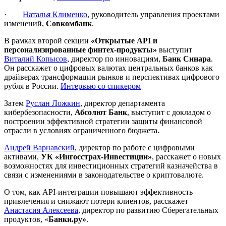
·
Наталья Клименко
, руководитель управления проектами
изменений,
Совкомбанк
.
В рамках второй секции
«Открытые API и
персонализированные финтех-продукты»
выступит
Виталий Копысов
, директор по инновациям,
Банк Синара
.
Он расскажет о цифровых валютах центральных банков как
драйверах трансформации рынков и перспективах цифрового
рубля в России.
Интервью со спикером
Затем
Руслан Ложкин
, директор департамента
кибербезопасности,
Абсолют Банк
, выступит с докладом о
построении эффективной стратегии защиты финансовой
отрасли в условиях ограниченного бюджета.
Андрей Варнавский
, директор по работе с цифровыми
активами,
УК «Ингосстрах-Инвестиции»
, расскажет о новых
возможностях для инвестиционных стратегий казначейства в
связи с изменениями в законодательстве о криптовалюте.
О том, как API-интеграции повышают эффективность
привлечения и снижают потери клиентов, расскажет
Анастасия Алексеева
, директор по развитию Сберегательных
продуктов, «
Банки.ру»
.