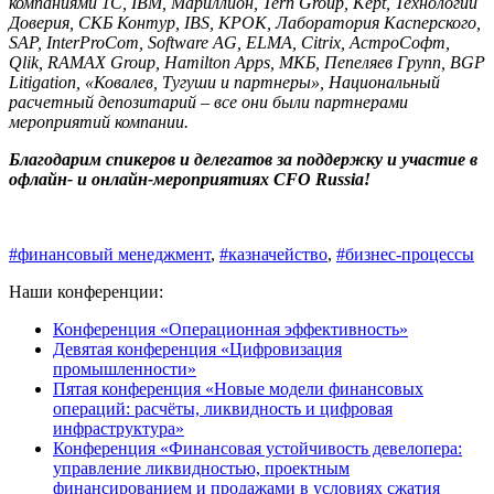
компаниями 1С, IBM, Мариллион, Tern Group, Kept, Технологии
Доверия, СКБ Контур, IBS, КРОК, Лаборатория Касперского,
SAP, InterProCom, Software AG, ELMA, Citrix, АстроСофт,
Qlik, RAMAX Group, Hamilton Apps, МКБ, Пепеляев Групп, BGP
Litigation, «Ковалев, Тугуши и партнеры», Национальный
расчетный депозитарий – все они были партнерами
мероприятий компании.
Благодарим спикеров и делегатов за поддержку и участие в
офлайн- и онлайн-мероприятиях CFO Russia!
#финансовый менеджмент
,
#казначейство
,
#бизнес-процессы
Наши конференции:
Конференция «Операционная эффективность»
Девятая конференция «Цифровизация
промышленности»
Пятая конференция «Новые модели финансовых
операций: расчёты, ликвидность и цифровая
инфраструктура»
Конференция «Финансовая устойчивость девелопера:
управление ликвидностью, проектным
финансированием и продажами в условиях сжатия