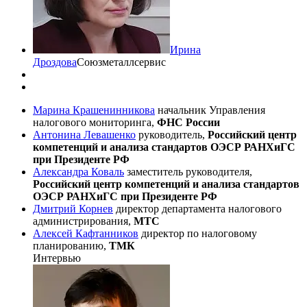
Ирина
Дроздова
Союзметаллсервис
Марина Крашенинникова
начальник Управления
налогового мониторинга,
ФНС России
Антонина Левашенко
руководитель,
Российский центр
компетенций и анализа стандартов ОЭСР РАНХиГС
при Президенте РФ
Александра Коваль
заместитель руководителя,
Российский центр компетенций и анализа стандартов
ОЭСР РАНХиГС при Президенте РФ
Дмитрий Корнев
директор департамента налогового
администрирования,
МТС
Алексей Кафтанников
директор по налоговому
планированию,
ТМК
Интервью