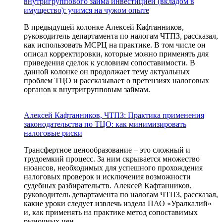
внутригруппового займа инвестицией (вкладом в
имущество): учимся на чужом опыте
В предыдущей колонке Алексей Кафтанников,
руководитель департамента по налогам ЧТПЗ, рассказал,
как использовать МСРЦ на практике. В том числе он
описал корректировки, которые можно применять для
приведения сделок к условиям сопоставимости. В
данной колонке он продолжает тему актуальных
проблем ТЦО и рассказывает о претензиях налоговых
органов к внутригрупповым займам.
Алексей Кафтанников, ЧТПЗ: Практика применения
законодательства по ТЦО: как минимизировать
налоговые риски
Трансфертное ценообразование – это сложный и
трудоемкий процесс. За ним скрывается множество
нюансов, необходимых для успешного прохождения
налоговых проверок и исключения возможности
судебных разбирательств. Алексей Кафтанников,
руководитель департамента по налогам ЧТПЗ, рассказал,
какие уроки следует извлечь издела ПАО «Уралкалий»
и, как применять на практике метод сопоставимых
рыночных цен.