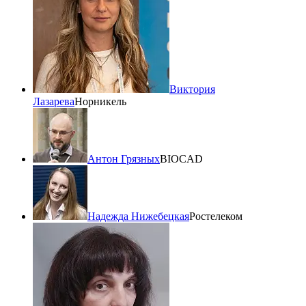
Виктория
Лазарева
Норникель
Антон Грязных
BIOCAD
Надежда Нижебецкая
Ростелеком