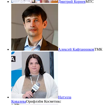
Дмитрий Корнев
МТС
Алексей Кафтанников
ТМК
Натэлла
Ковалева
Орифлэйм Косметикс