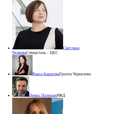
Светлана
Чулкова
Северсталь – ЦЕС
Раиса Карасева
Группа Черкизово
Денис Полехин
РЖД