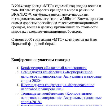
В 2014 году бренд «МТС» седьмой год подряд вошел в
топ-100 самых дорогих брендов в мире в рейтинге
BRANDZ™, опубликованном международным
исследовательским агентством Millward Brown, признан
самым дорогим российским телекоммуникационным
брендом, вошел в десятку крупнейших по стоимости
мировых телекоммуникационных брендов.
С июня 2000 года акции «МТС» котируются на Нью-
Йоркской фондовой бирже.
Конференции с участием спикера:
Конференция «Налоговый мониторинг»
Семнадцатая конференция «Корпоративное
налоговое планирование. Актуальные налоговые
споры-2020»
Шестнадцатая конференция «Корпоративное
налоговое планирование»
Тринадцатая конференция «Корпоративное
налоговое планирование. Актуальные налоговые
споры-2018»