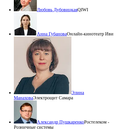
Любовь Дубовицкая
QIWI
Анна Губанова
Онлайн-кинотеатр Иви
Элина
Манахова
Электрощит Самара
Александр Пушкаренко
Ростелеком -
Розничные системы