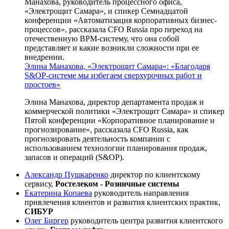
Манахова, руководитель процессного офиса,
«Электрощит Самара», и спикер Семнадцатой
конференции «Автоматизация корпоративных бизнес-
процессов», рассказала CFO Russia про переход на
отечественную BPM-систему, что она собой
представляет и какие возникли сложности при ее
внедрении.
Элина Манахова, «Электрощит Самара»: «Благодаря
S&OP-системе мы избегаем сверхурочных работ и
простоев»
Элина Манахова, директор департамента продаж и
коммерческой политики «Электрощит Самара» и спикер
Пятой конференции «Корпоративное планирование и
прогнозирование», рассказала CFO Russia, как
прогнозировать деятельность компании с
использованием технологии планирования продаж,
запасов и операций (S&OP).
Александр Пушкаренко
директор по клиентскому
сервису,
Ростелеком - Розничные системы
Екатерина Копаева
руководитель направления
привлечения клиентов и развития клиентских практик,
СИБУР
Олег Биргер
руководитель центра развития клиентского