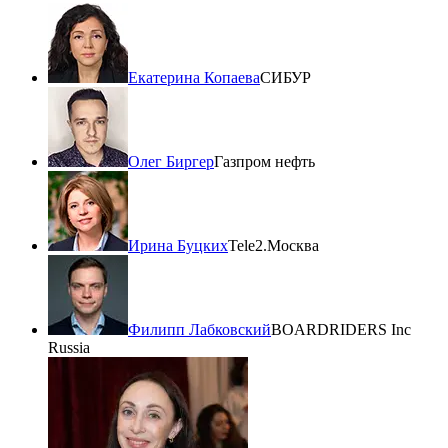
Екатерина Копаева
СИБУР
Олег Биргер
Газпром нефть
Ирина Буцких
Tele2.Москва
Филипп Лабковский
BOARDRIDERS Inc
Russia