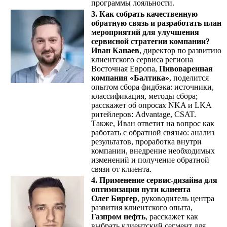
программы лояльности.
3.
Как собрать качественную
обратную связь и разработать план
мероприятий для улучшения
сервисной стратегии компании?
Иван Канаев
, директор по развитию
клиентского сервиса региона
Восточная Европа,
Пивоваренная
компания «Балтика»
, поделится
опытом сбора фидбэка: источники,
классификация, методы сбора;
расскажет об опросах NKA и LKA
ритейлеров: Advantage, CSAT.
Также, Иван ответит на вопрос как
работать с обратной связью: анализ
результатов, проработка внутри
компании, внедрение необходимых
изменений и получение обратной
связи от клиента.
4.
Применение сервис-дизайна для
оптимизации пути клиента
Олег Биргер
, руководитель центра
развития клиентского опыта,
Газпром нефть
, расскажет как
выбрать клиентский сегмент для