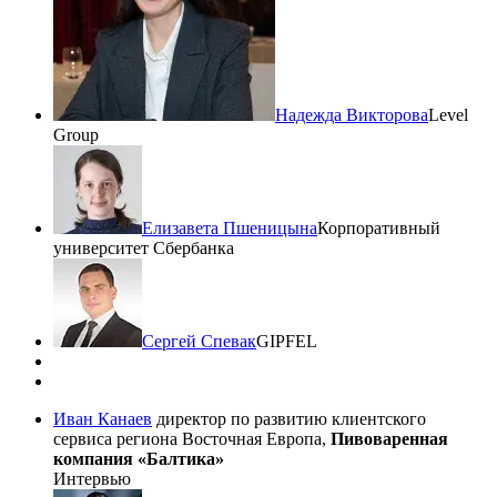
Надежда Викторова
Level
Group
Елизавета Пшеницына
Корпоративный
университет Сбербанка
Сергей Спевак
GIPFEL
Иван Канаев
директор по развитию клиентского
сервиса региона Восточная Европа,
Пивоваренная
компания «Балтика»
Интервью