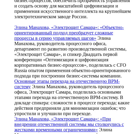
бизнес‑процессов, обеспечить прозрачность управления
и создать основу для масштабной цифровизации и
применения искусственного интеллекта на крупнейшем
электротехническом заводе России.
Элина Манахова, «Электрощит Самара»: «Объектно-
ориентированный подход преобразует сложные
процессы в серию управляемых шагов»
Элина
Манахова, руководитель процессного офиса,
департамент по развитию производственной системы,
«Электрощит Самара», и спикер Двадцать первой
конференции «Оптимизация и цифровизация
корпоративных бизнес-процессов», поделилась с CFO
Russia опытом применения объектно-ориентированного
подхода при построении бизнес-системы компании.
Основные этапы перехода на отечественную BPM-
систему
Элина Манахова, руководитель процессного
офиса, Электрощит Самара, поделилась основными
этапами перехода на отечественную BPM-систему. В
докладе спикера: сложности в процессе перехода; какие
действия предприняли для минимизации ошибок; что
упростили и улучшили при переходе.
Элина Манахова, «Электрощит Самара»: «При
внедрении отечественной системы мы столкнулись с
жесткими временными ограничениями»
Элина