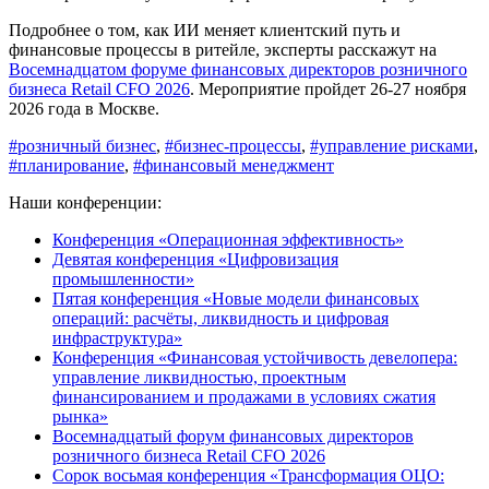
Подробнее о том, как ИИ меняет клиентский путь и
финансовые процессы в ритейле, эксперты расскажут на
Восемнадцатом форуме финансовых директоров розничного
бизнеса Retail CFO 2026
. Мероприятие пройдет 26-27 ноября
2026 года в Москве.
#розничный бизнес
,
#бизнес-процессы
,
#управление рисками
,
#планирование
,
#финансовый менеджмент
Наши конференции:
Конференция «Операционная эффективность»
Девятая конференция «Цифровизация
промышленности»
Пятая конференция «Новые модели финансовых
операций: расчёты, ликвидность и цифровая
инфраструктура»
Конференция «Финансовая устойчивость девелопера:
управление ликвидностью, проектным
финансированием и продажами в условиях сжатия
рынка»
Восемнадцатый форум финансовых директоров
розничного бизнеса Retail CFO 2026
Сорок восьмая конференция «Трансформация ОЦО: