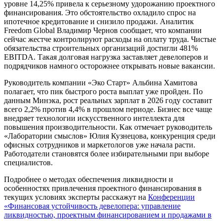
уровне 14,25% привела к серьезному удорожанию проектного
финансирования. Это обстоятельство охладило спрос на
ипотечное кредитование и снизило продажи. Аналитик
Freedom Global Владимир Чернов сообщает, что компании
сейчас жестче контролируют расходы на оплату труда. Чистые
обязательства строительных организаций достигли 481%
EBITDA. Такая долговая нагрузка заставляет девелоперов и
подрядчиков намного осторожнее открывать новые вакансии.
Руководитель компании «Эко Старт» Альбина Хамитова
полагает, что пик быстрого роста выплат уже пройден. По
данным Минэка, рост реальных зарплат в 2026 году составит
всего 2,2% против 4,4% в прошлом периоде. Бизнес все чаще
внедряет технологии искусственного интеллекта для
повышения производительности. Как отмечает руководитель
«Лаборатории смыслов» Юлия Кузнецова, конкуренция среди
офисных сотрудников и маркетологов уже начала расти.
Работодатели становятся более избирательными при выборе
специалистов.
Подробнее о методах обеспечения ликвидности и
особенностях привлечения проектного финансирования в
текущих условиях эксперты расскажут на
Конференции
«Финансовая устойчивость девелопера: управление
ликвидностью, проектным финансированием и продажами в