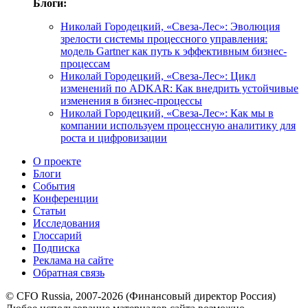
Блоги:
Николай Городецкий, «Свеза-Лес»: Эволюция
зрелости системы процессного управления:
модель Gartner как путь к эффективным бизнес-
процессам
Николай Городецкий, «Свеза-Лес»: Цикл
изменений по ADKAR: Как внедрить устойчивые
изменения в бизнес-процессы
Николай Городецкий, «Свеза-Лес»: Как мы в
компании используем процессную аналитику для
роста и цифровизации
О проекте
Блоги
События
Конференции
Статьи
Исследования
Глоссарий
Подписка
Реклама на сайте
Обратная связь
© CFO Russia, 2007-2026 (Финансовый директор Россия)