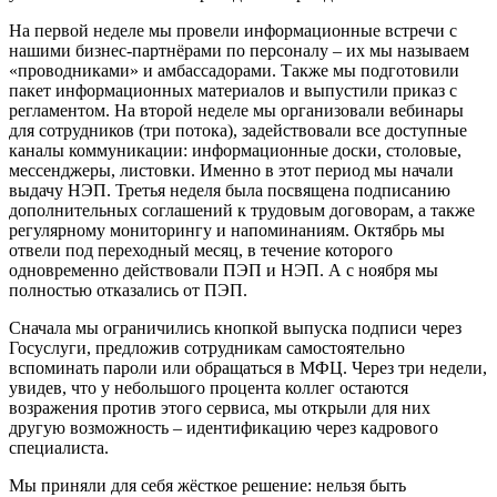
На первой неделе мы провели информационные встречи с
нашими бизнес-партнёрами по персоналу – их мы называем
«проводниками» и амбассадорами. Также мы подготовили
пакет информационных материалов и выпустили приказ с
регламентом. На второй неделе мы организовали вебинары
для сотрудников (три потока), задействовали все доступные
каналы коммуникации: информационные доски, столовые,
мессенджеры, листовки. Именно в этот период мы начали
выдачу НЭП. Третья неделя была посвящена подписанию
дополнительных соглашений к трудовым договорам, а также
регулярному мониторингу и напоминаниям. Октябрь мы
отвели под переходный месяц, в течение которого
одновременно действовали ПЭП и НЭП. А с ноября мы
полностью отказались от ПЭП.
Сначала мы ограничились кнопкой выпуска подписи через
Госуслуги, предложив сотрудникам самостоятельно
вспоминать пароли или обращаться в МФЦ. Через три недели,
увидев, что у небольшого процента коллег остаются
возражения против этого сервиса, мы открыли для них
другую возможность – идентификацию через кадрового
специалиста.
Мы приняли для себя жёсткое решение: нельзя быть