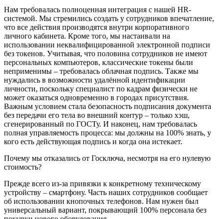
Нам требовалась полноценная интеграция с нашей HR-
системой. Мы стремились создать у сотрудников впечатление,
что все действия производятся внутри корпоративного
личного кабинета. Кроме того, мы настаивали на
использовании неквалифицированной электронной подписи
без токенов. Учитывая, что половина сотрудников не имеют
персональных компьютеров, классические токены были
неприменимы – требовалась облачная подпись. Также мы
нуждались в возможности удалённой идентификации
личности, поскольку специалист по кадрам физически не
может оказаться одновременно в городах присутствия.
Важным условием стала безопасность подписания документа
без передачи его тела во внешний контур – только хэш,
сгенерированный по ГОСТу. И наконец, нам требовалась
полная управляемость процесса: мы должны на 100% знать, у
кого есть действующая подпись и когда она истекает.
Почему мы отказались от Госключа, несмотря на его нулевую
стоимость?
Прежде всего из-за привязки к конкретному техническому
устройству – смартфону. Часть наших сотрудников сообщает
об использовании кнопочных телефонов. Нам нужен был
универсальный вариант, покрывающий 100% персонала без
покупки нового оборудования.