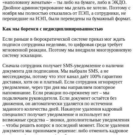
«наполовину женатым» – ты либо на бумаге, либо в ЭКДО.
Двойное администрирование мы делать не хотели. Поэтому с
ноября мы полностью отказались от ПЭП, а сотрудники, не
перешедшие на НЭП, были переведены на бумажный формат.
Как мы боремся с недисциплинированностью
Если раньше в бюрократической системе приказ мог ждать
подписи сотрудника неделями, то цифровая среда требует
мгновенной реакции. Поэтому мы внедрили многоуровневую
систему эскалации.
Сначала сотрудник получает SMS-уведомление о наличии
документа для подписания. Мы выбрали SMS, а не
мессенджеры, потому что этот канал даёт 100% гарантию
доставки, хотя он и платный. Если сотрудник игнорирует
уведомление, через три дня мы направляем повторное
напоминание. Если реакции по-прежнему нет – мы
подключаем руководителя. Если документ остаётся без
движения, он автоматически удаляется по истечении
заданного количества дней. Накануне удаления кадровый
специалист получает уведомление и использует все
возможные средства – звонки, дополнительные уведомления
– чтобы решить вопрос в последний момент. После удаления
документа мы принимаем решение: либо отменить кадровое