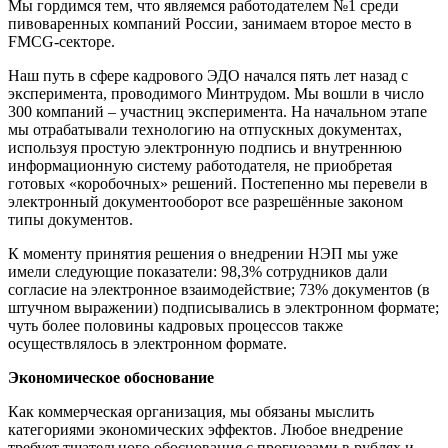
Мы гордимся тем, что являемся работодателем №1 среди
пивоваренных компаний России, занимаем второе место в
FMCG-секторе.
Наш путь в сфере кадрового ЭДО начался пять лет назад с
эксперимента, проводимого Минтрудом. Мы вошли в число
300 компаний – участниц эксперимента. На начальном этапе
мы отрабатывали технологию на отпускных документах,
используя простую электронную подпись и внутреннюю
информационную систему работодателя, не приобретая
готовых «коробочных» решений. Постепенно мы перевели в
электронный документооборот все разрешённые законом
типы документов.
К моменту принятия решения о внедрении НЭП мы уже
имели следующие показатели: 98,3% сотрудников дали
согласие на электронное взаимодействие; 73% документов (в
штучном выражении) подписывались в электронном формате;
чуть более половины кадровых процессов также
осуществлялось в электронном формате.
Экономическое обоснование
Как коммерческая организация, мы обязаны мыслить
категориями экономических эффектов. Любое внедрение
требует тщательного обоснования с прогнозами в рублях и